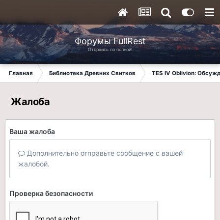
Форумы FullRest
Оторвись по полной!
Главная
Библиотека Древних Свитков
TES IV Oblivion: Обсуж
Жалоба
Ваша жалоба
Дополнительно отправьте сообщение с вашей
жалобой.
Проверка безопасности