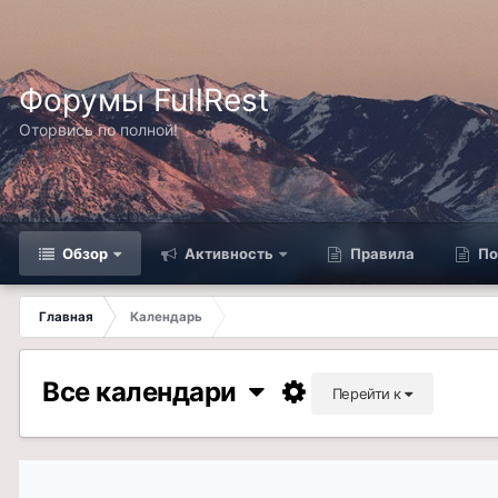
Форумы FullRest
Оторвись по полной!
Обзор
Активность
Правила
По
Главная
Календарь
Все календари
Перейти к