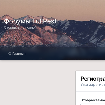
Форумы FullRest
Оторвись по полной!
Главная
Регистр
Уже зарегис
Отображаемое