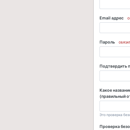
Email адрес
О
Пароль
ОБЯЗА
Подтвердить 
Какoе названиe
(правильный о
Это проверка без
Проверка без