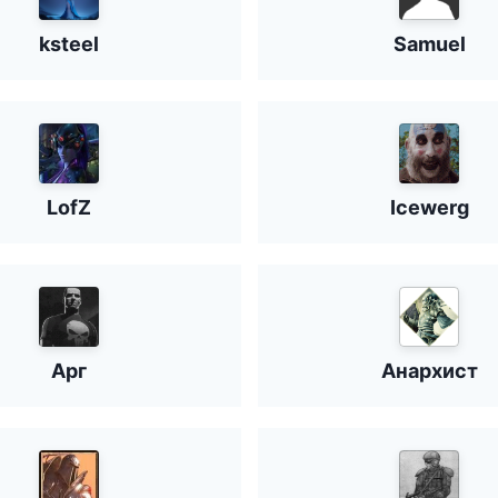
ksteel
Samuel
LofZ
Icewerg
Арг
Анархист