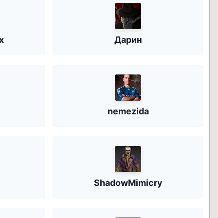
x
Дарин
nemezida
ShadowMimicry