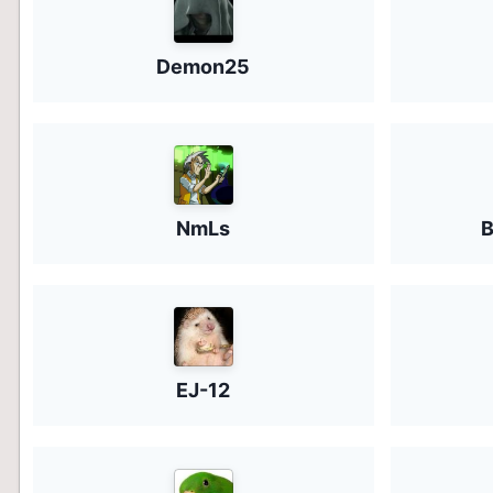
Demon25
NmLs
B
EJ-12