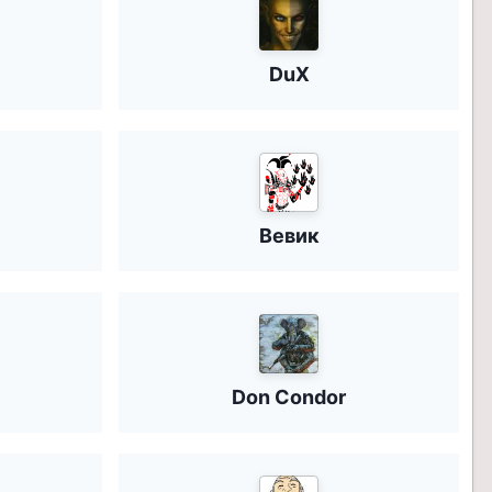
DuX
Вевик
x
Don Condor