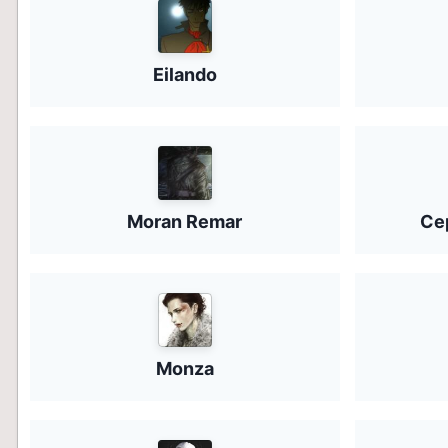
Eilando
Moran Remar
Се
Monza