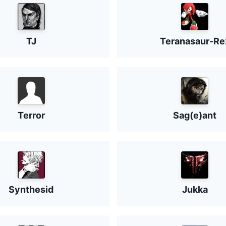
TJ
Teranasaur-Re
Terror
Sag(e)ant
Synthesid
Jukka