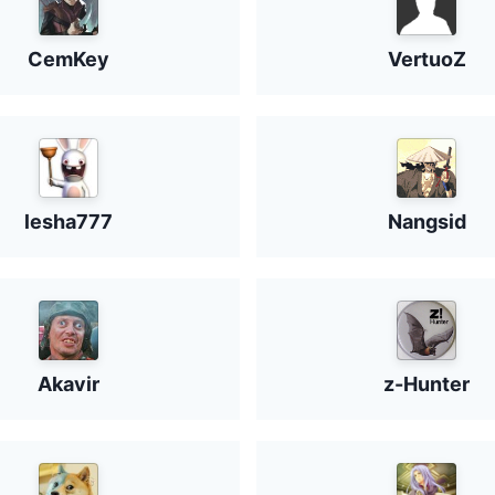
CemKey
VertuoZ
lesha777
Nangsid
Akavir
z-Hunter