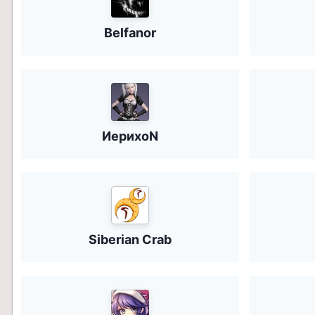
Belfanor
ИерихоN
Siberian Crab