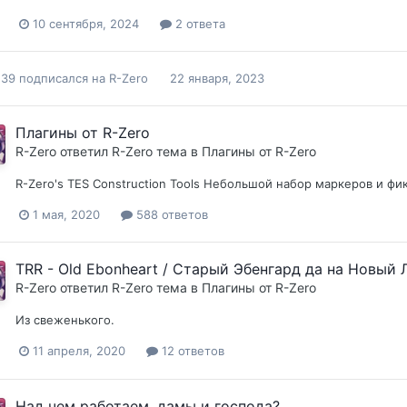
10 сентября, 2024
2 ответа
n39
подписался на
R-Zero
22 января, 2023
Плагины от R-Zero
R-Zero
ответил
R-Zero
тема в
Плагины от R-Zero
R-Zero's TES Construction Tools Небольшой набор маркеров и ф
1 мая, 2020
588 ответов
TRR - Old Ebonheart / Старый Эбенгард да на Новый 
R-Zero
ответил
R-Zero
тема в
Плагины от R-Zero
Из свеженького.
11 апреля, 2020
12 ответов
Над чем работаем, дамы и господа?