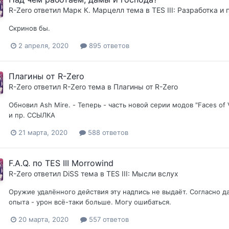
R-Zero
ответил
Марк К. Марцелл
тема в
TES III: Разработка и
Скринов бы.
2 апреля, 2020
895 ответов
Плагины от R-Zero
R-Zero
ответил
R-Zero
тема в
Плагины от R-Zero
Обновил Ash Mire. - Теперь - часть новой серии модов "Faces of
и пр. ССЫЛКА
21 марта, 2020
588 ответов
F.A.Q. по TES III Morrowind
R-Zero
ответил
DiSS
тема в
TES III: Мысли вслух
Оружие удалённого действия эту надпись не выдаёт. Согласно д
опыта - урон всё-таки больше. Могу ошибаться.
20 марта, 2020
557 ответов