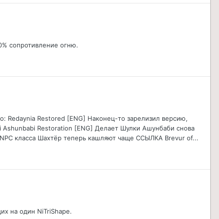
00% сопротивление огню.
го: Redaynia Restored [ENG] Наконец-то зарелизил версию,
i Ashunbabi Restoration [ENG] Делает Шулки Ашунбаби снова
NPC класса Шахтёр теперь кашляют чаще ССЫЛКА Brevur of...
х на один NiTriShape.