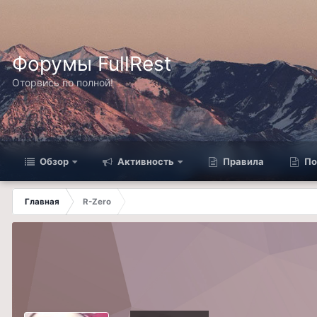
Форумы FullRest
Оторвись по полной!
Обзор
Активность
Правила
По
Главная
R-Zero