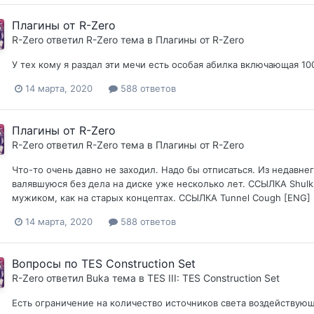
Плагины от R-Zero
R-Zero
ответил
R-Zero
тема в
Плагины от R-Zero
У тех кому я раздал эти мечи есть особая абилка включающая 1
14 марта, 2020
588 ответов
Плагины от R-Zero
R-Zero
ответил
R-Zero
тема в
Плагины от R-Zero
Что-то очень давно не заходил. Надо бы отписаться. Из недавне
валявшуюся без дела на диске уже несколько лет. ССЫЛКА Shulk
мужиком, как на старых концептах. ССЫЛКА Tunnel Cough [ENG] 
14 марта, 2020
588 ответов
Вопросы по TES Construction Set
R-Zero
ответил
Buka
тема в
TES III: TES Construction Set
Есть ограничение на количество источников света воздействующи