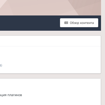
Обзор контента
4)
кация плагинов