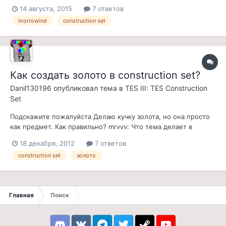
призрак и атакует игрока. Но убить его не так просто. Если
14 августа, 2015
7 ответов
атаковать, то убив можно лишь развоплотить. То есть,
morrowind
construction set
призрак умирает, но потом воскресает. Сам призрак должен
появляться только в...
Как создать золото в construction set?
Danil130196
опубликовал тема в
TES III: TES Construction
Set
Подскажите пожалуйста Делаю кучку золота, но она просто
как предмет. Как правильно? mrvvv: Что тема делает в
разделе плагинов? Переезжаем.
18 декабря, 2012
7 ответов
construction set
золото
Главная
Поиск