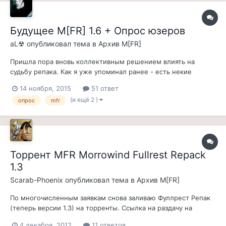
Будущее M[FR] 1.6 + Опрос юзеров
aL☢
опубликовал тема в
Архив M[FR]
Пришла пора вновь коллективным решением влиять на
судьбу репака. Как я уже упоминал ранее - есть некие
факторы, от которых зависит выход новой версии M[FR], и
14 ноября, 2015
51 ответ
вот какие: 1. Когда выйдет новая стабильная версия МСР, ибо
(и ещё 2 )
опрос
mfr
много масхевных правок. (В процессе). В частности
интересует возможность смены...
Торрент MFR Morrowind Fullrest Repack
1.3
Scarab-Phoenix
опубликовал тема в
Архив M[FR]
По многочисленным заявкам снова заливаю Фуллрест Репак
(теперь версии 1.3) на торренты. Ссылка на раздачу на
Пиратбее. Ссылка на раздачу на FreeTorrents. Прямая ссылка
4 декабря, 2012
11 ответов