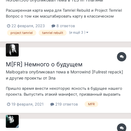
Расширенная карта мира для Tamriel Rebuild и Project Temriel
Вопрос о том как масштабировать карту в классическом
Морровинде. Ответа у меня нет, но есть мысли о решении
22 февраля, 2023
8 ответов
данной задачи. Тема на самом деле важная и если для
(и ещё 3 )
project tamriel
tamriel rebuilt
OpenMW, данной проблемы нет, поскольку карта мира...
M[FR] Немного о будущем
Malbogatra
опубликовал тема в
Morrowind [Fullrest repack]
и другие проекты от Эла
Пришло время внести некоторую ясность в будущее нашего
проекта. Выпустить этакий манифест, призванный выразить
общую позицию команды разработчиков по отношению к
19 февраля, 2021
219 ответов
MFR
дальнейшей судьбе проекта. При выработке стратегии
дальнейшего развития репака, мы руководствовались не
только собственными взглядами на э...