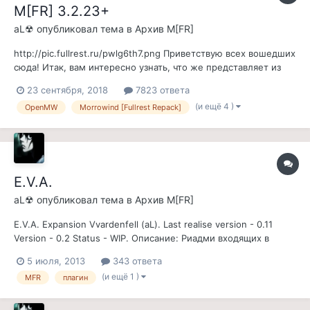
M[FR] 3.2.23+
aL☢
опубликовал тема в
Архив M[FR]
http://pic.fullrest.ru/pwlg6th7.png Приветствую всех вошедших
сюда! Итак, вам интересно узнать, что же представляет из
себя этот проект? Да? Ну тогда, путник, присаживайся,
23 сентября, 2018
7823 ответа
наливай чай\кофе и неспеша слушай, прежде, чем ты
(и ещё 4 )
OpenMW
Morrowind [Fullrest Repack]
отправишься в мир, где можно жить вечно... Данный репак
почти целиком...
E.V.A.
aL☢
опубликовал тема в
Архив M[FR]
E.V.A. Expansion Vvardenfell (aL). Last realise version - 0.11
Version - 0.2 Status - WIP. Описание: Риадми входящих в
модпак плагинов: автор списка -aL- © Отдельное спасибо:
5 июля, 2013
343 ответа
Лог версий В этой теме отписываемся всевозможными
(и ещё 1 )
MFR
плагин
идеями про разработке модпака, а так...