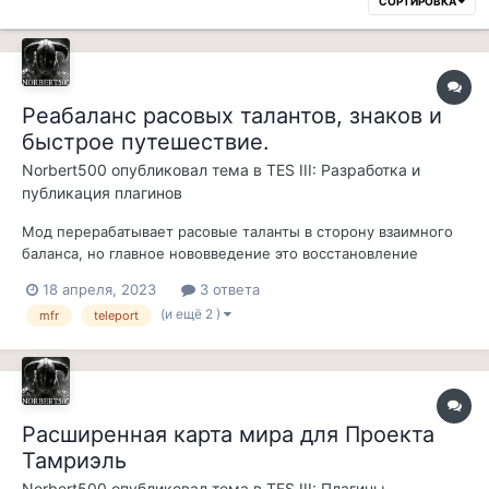
СОРТИРОВКА
Реабаланс расовых талантов, знаков и
быстрое путешествие.
Norbert500
опубликовал тема в
TES III: Разработка и
публикация плагинов
Мод перерабатывает расовые таланты в сторону взаимного
баланса, но главное нововведение это восстановление
магии. Знаки также немного изменены, но хоть мод и не
18 апреля, 2023
3 ответа
зависит от файла MFR.esm полная совместимость
(и ещё 2 )
mfr
teleport
гарантируется (все 24 знака из MFR включены в состав мода).
Быстрое путешествие реализовано з...
Расширенная карта мира для Проекта
Тамриэль
Norbert500
опубликовал тема в
TES III: Плагины