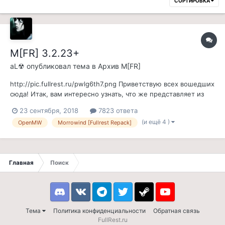
СОРТИРОВКА
M[FR] 3.2.23+
aL☢
опубликовал тема в
Архив M[FR]
http://pic.fullrest.ru/pwlg6th7.png Приветствую всех вошедших
сюда! Итак, вам интересно узнать, что же представляет из
себя этот проект? Да? Ну тогда, путник, присаживайся,
23 сентября, 2018
7823 ответа
наливай чай\кофе и неспеша слушай, прежде, чем ты
(и ещё 4 )
OpenMW
Morrowind [Fullrest Repack]
отправишься в мир, где можно жить вечно... Данный репак
почти целиком...
Главная
Поиск
Discord
VK
Telegram
Twitter
Steam
Youtube
Тема
Политика конфиденциальности
Обратная связь
FullRest.ru