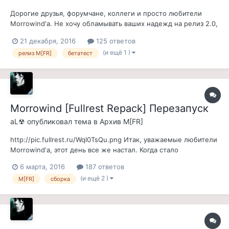
Дорогие друзья, форумчане, коллеги и просто любители
Morrowind'а. Не хочу обламывать ваших надежд на релиз 2.0,
но все же обломать придется, и придется нарушить свои
21 декабря, 2016
125 ответов
собственные традиции в плане обещания сроков релиза. Не
(и ещё 1 )
релиз M[FR]
бетатест
выйдет официальный релизный продукт до 2017. Но я же
буду не я, если не объясн...
Morrowind [Fullrest Repack] Перезапуск
aL☢
опубликовал тема в
Архив M[FR]
http://pic.fullrest.ru/Wql0TsQu.png Итак, уважаемые любители
Morrowind'а, этот день все же настал. Когда стало
необходимо, не смотря на прошедшие годы работ, собрать
6 марта, 2016
187 ответов
заново Morrowind [Fullrest Repack], и для этого есть довольно
(и ещё 2 )
M[FR]
сборка
много причин: - Бардак в файлах репака достиг такого
размера, что я...