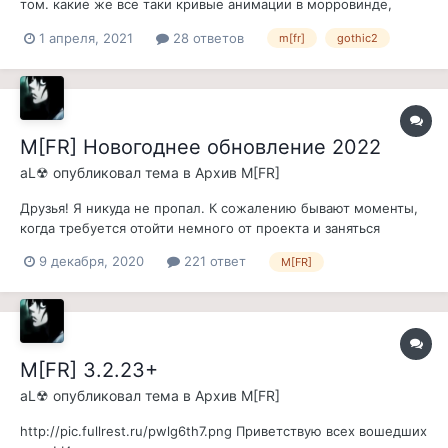
том. какие же все таки кривые анимации в морровинде,
никакие реплейсеры их не спасают. А так же думаю
1 апреля, 2021
28 ответов
m[fr]
gothic2
понимаете, что постоянно идет спор между тем, какая из игр
лучше - готика или морровинд. И ведь верно, и там и там
есть свои плюсы и минусы!...
M[FR] Новогоднее обновление 2022
aL☢
опубликовал тема в
Архив M[FR]
Друзья! Я никуда не пропал. К сожалению бывают моменты,
когда требуется отойти немного от проекта и заняться
делами насущными. Однако этот момент прошел и теперь я
9 декабря, 2020
221 ответ
M[FR]
готовлю новогоднее обновление. Если у вас есть пожелания
к обновлению в виде контента\моментов на
исправление\прочие пожелания, то пиши...
M[FR] 3.2.23+
aL☢
опубликовал тема в
Архив M[FR]
http://pic.fullrest.ru/pwlg6th7.png Приветствую всех вошедших