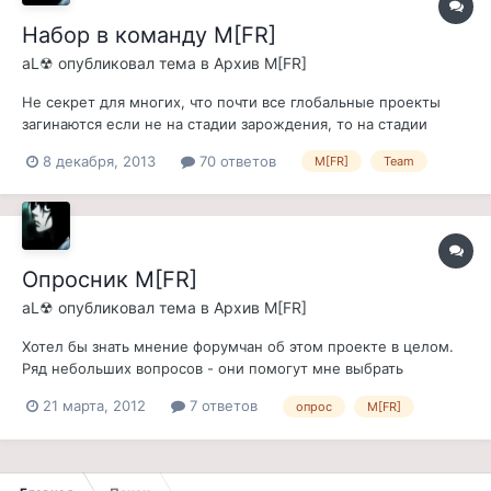
Набор в команду M[FR]
aL☢
опубликовал тема в
Архив M[FR]
Не секрет для многих, что почти все глобальные проекты
загинаются если не на стадии зарождения, то на стадии
разработки. Вплоть до 1.4 версии включительно M[FR] делал
8 декабря, 2013
70 ответов
M[FR]
Team
я в одиночку, правда помощь в чем либо оказывали ребята,
которые указаны в спец. пункте "отдельное спасибо", в
основной теме. Сейчас...
Опросник M[FR]
aL☢
опубликовал тема в
Архив M[FR]
Хотел бы знать мнение форумчан об этом проекте в целом.
Ряд небольших вопросов - они помогут мне выбрать
идеальное с точки зрения большинства русло в котором я
21 марта, 2012
7 ответов
опрос
M[FR]
буду продолжать работу. Попрошу всех без лишних эмоций
грамотно выразить свое мнение - оно определит
дальнейшую концепцию новых версий р...