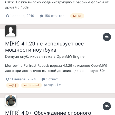
Сабж. Позже выложу сюда инструкцию с рабочим форком от
друзей с 4pda.
1 апреля, 2019
150 ответов
M[FR]
M[FR] 4.1.29 не использует все
мощности ноутбука
Demyan
опубликовал тема в
OpenMW Engine
Morrowind Fulllrest Repack версии 4.1.29 (а именно OpenMW)
даже при достаточно высокой детализации использует 50-
60% возможностей ноутбука, при этом FPS остается низким
11 января, 2024
1 ответ
(40-50). Я почти уверен что это не из-за особенностей
(и ещё 2 )
m[fr]
morrowind
ноутбука (драйвера, малая мощность) ведь другие игры он
тянет более-менее нор...
M[FR] 4.0+ Обсуждение спорного