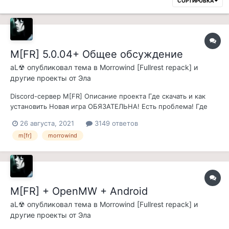
СОРТИРОВКА
M[FR] 5.0.04+ Общее обсуждение
aL☢
опубликовал тема в
Morrowind [Fullrest repack] и
другие проекты от Эла
Discord-сервер M[FR] Описание проекта Где скачать и как
установить Новая игра ОБЯЗАТЕЛЬНА! Есть проблема! Где
задать вопрос? Часто Задаваемые Вопросы (ЧАВО/FAQ)
26 августа, 2021
3149 ответов
Команда M[FR] Архивные темы: M[FR] 1.0 - 3.2.23 M[FR]...
m[fr]
morrowind
M[FR] + OpenMW + Android
aL☢
опубликовал тема в
Morrowind [Fullrest repack] и
другие проекты от Эла