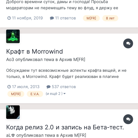
Доброго времени суток, дамы и господа! Просьба
модераторам не перемещать тему во флуд, я держу ее
открытой 48 часов, после чего убираю в архив. Хочу создать
11 ноября, 2019
11 ответов
M[FR]
8 лет
эту тему, поделившись с вами таким любопытным фактом,
что проекту Morrowind [Fullrest Repack] сегодня исполняется
8 лет. Ровно четверть моей...
Крафт в Morrowind
Ao3
опубликовал тема в
Архив M[FR]
Обсуждаем тут всевозможные аспекты крафта вещей, и не
только, в Morrowind. Крафт будет реализован в плагине
E.V.A., который опционально входит в состав Morrowind
17 июля, 2013
537 ответов
[Fullrest Repack] 1.4 ЧАВО по реализации крафта в игре. В. Как
(и ещё 2 )
M[FR]
E.V.A.
примерно будет реализован крафт в игре? О. Через
накольвани и НП...
Когда релиз 2.0 и запись на Бета-тест.
aL☢
опубликовал тема в
Архив M[FR]