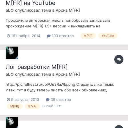
M[FR] на YouTube
aL☢
опубликовал тема в
Архив M[FR]
Проскочила интересная мысль попробовать записывать
прохождение M[FR] 1.5+ версии и выкладывать на
youtube.com, а почему бы и нет? Если у меня получается
16 ноября, 2014
100 ответов
M[FR]
YouTube
делать годную сборку, то почему бы не сделать годную
запись прохождения, да еще и с комментариями по самой
сборке, ее контенту, планируемым обновам...
Лог разработки M[FR]
aL☢
опубликовал тема в
Архив M[FR]
http://pic.fullrest.ru/upl/Uu3RaWIq.png Старая шапка темы:
Итак, тут я буду теперь писать обо всех обновлениях,
которые будут выходить после релиза M[FR] 1.5 (31.08.14). С
9 августа, 2013
36 ответов
Уважением. aL.
(и ещё 1 )
M[FR]
E.V.A.