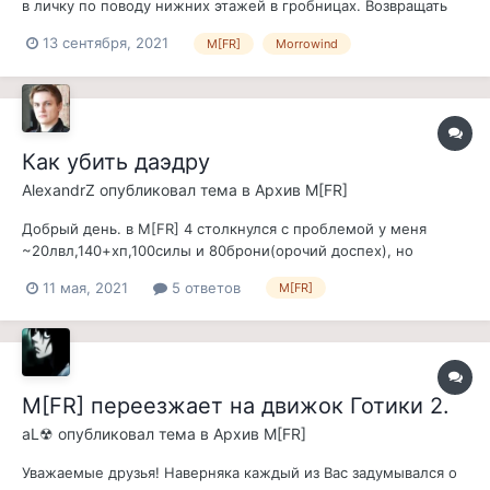
в личку по поводу нижних этажей в гробницах. Возвращать
ли их, или нет? Если возвращать - то только в виде опции
13 сентября, 2021
M[FR]
Morrowind
вкл\выкл при старте новой игры. Чтобы кому они не нужны -
могли отключить, а кому нужны - включить. Но нужно
понять, реально л...
Как убить даэдру
AlexandrZ
опубликовал тема в
Архив M[FR]
Добрый день. в M[FR] 4 столкнулся с проблемой у меня
~20лвл,140+хп,100силы и 80брони(орочий доспех), но
даедры убивают почти всегда с 1 удара, в первой миссис
11 мая, 2021
5 ответов
M[FR]
бойцов по зачистке Вас'a, встречается даедра,так он и
компаньона ложит,у которого,на минуточку - 400хп, и меня,
пришлось идти за вампиричес...
M[FR] переезжает на движок Готики 2.
aL☢
опубликовал тема в
Архив M[FR]
Уважаемые друзья! Наверняка каждый из Вас задумывался о