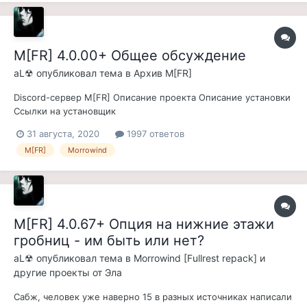
стал тремя днями", т.е. с вк...
M[FR] 4.0.00+ Общее обсуждение
aL☢
опубликовал тема в
Архив M[FR]
Discord-сервер M[FR] Описание проекта Описание установки
Ссылки на установщик
https://www.fullrest.ru/forum/topic/41988-mfr-4056-obschee-
31 августа, 2020
1997 ответов
obsuzhdenie/ Новая игра ОБЯЗАТЕЛЬНА! Вопросы по
M[FR]
Morrowind
лаунчеру - сюдаОтчёты об ошибках на MGE XE - сюда
Отчёты об ошибках на OpenMW - сюда Текущая команда
M[F...
M[FR] 4.0.67+ Опция на нижние этажи
гробниц - им быть или нет?
aL☢
опубликовал тема в
Morrowind [Fullrest repack] и
другие проекты от Эла
Сабж, человек уже наверно 15 в разных источниках написали