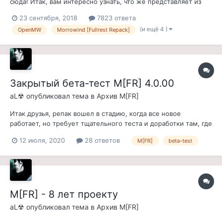
сюда! Итак, вам интересно узнать, что же представляет из
себя этот проект? Да? Ну тогда, путник, присаживайся,
23 сентября, 2018
7823 ответа
наливай чай\кофе и неспеша слушай, прежде, чем ты
(и ещё 4 )
OpenMW
Morrowind [Fullrest Repack]
отправишься в мир, где можно жить вечно... Данный репак
почти целиком...
Закрытый бета-тест M[FR] 4.0.00
aL☢
опубликовал тема в
Архив M[FR]
Итак друзья, репак вошел в стадию, когда все новое
работает, но требует тщательного теста и доработки там, где
это необходимо. Закрытый бета-тест будет только для того,
12 июля, 2020
28 ответов
M[FR]
beta-test
чтобы любители Морровинда уже играли как игроки, а не как
тестеры. Тут оставляйте заявки все, кому он будет
интересен. Сразу ск...
M[FR] - 8 лет проекту
aL☢
опубликовал тема в
Архив M[FR]