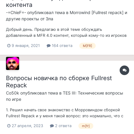
контента
-=ChieF=-
опубликовал тема в
Morrowind [Fullrest repack] и
другие проекты от Эла
Добрый день. Предлагаю в этой теме обсуждать
добавленный в MFR 4.0 контент, который кому-то из игроков
кажется спорным. Это может быть несоответствие лору,
9 января, 2021
164 ответа
M[FR]
плохая проработка, топорная интеграция в мир игры и
прочие моменты. Большая просьба стараться приводить
развёрнутые аргументы, почему тот ил...
Вопросы новичка по сборке Fullrest
Repack
Co50k
опубликовал тема в
TES III: Технические вопросы
по игре
1. Решил начать свое знакомство с Морровиндом сборкой
Fullrest Repack и у меня такой вопрос: это нормально, что с
включенной галкой в MCP "Временная шкала обновления
27 апреля, 2023
2 ответа
m[fr]
контейнеров" делает респаун флоры ежесуточно, хотя в
описании сказано "обновления по умолчанию «3 месяца»