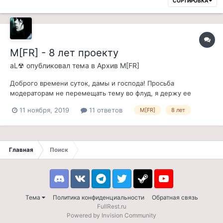
СОРТИРОВКА
M[FR] - 8 лет проекту
aL☢
опубликовал тема в
Архив M[FR]
Доброго времени суток, дамы и господа! Просьба
модераторам не перемещать тему во флуд, я держу ее
открытой 48 часов, после чего убираю в архив. Хочу создать
11 ноября, 2019
11 ответов
M[FR]
8 лет
эту тему, поделившись с вами таким любопытным фактом,
что проекту Morrowind [Fullrest Repack] сегодня исполняется
8 лет. Ровно четверть моей...
Главная
Поиск
Discord
VK
Telegram
Twitter
Steam
Youtube
Тема
Политика конфиденциальности
Обратная связь
FullRest.ru
Powered by Invision Community