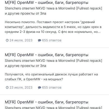
M[FR] OpenMW - ошибки, баги, багрепорты
Stenchers
ответил
NKVD
тема в
Morrowind [Fullrest repack]
и другие проекты от Эла
Несильно помогло. Поставил пресет настроек "древний
компьютер", дальность видимости в 5 ячеек, но один хрен в
среднем 2-3 фриза на 10 секунд. С фпс все нормально, но...
24 июля, 2023
655 ответов
M[FR] OpenMW - ошибки, баги, багрепорты
Stenchers
ответил
NKVD
тема в
Morrowind [Fullrest repack]
и другие проекты от Эла
Получается, что оригинальный движок лучше работает на
слабых ПК, а OpenMW - на мощных?
23 июля, 2023
655 ответов
M[FR] OpenMW - ошибки, баги, багрепорты
Stenchers
ответил
NKVD
тема в
Morrowind [Fullrest repack]