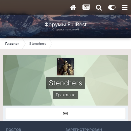
Форумы FullRest
Оторвись по полной!
Главная
Stenchers
Stenchers
Граждане
ПОСТОВ
ЗАРЕГИСТРИРОВАН