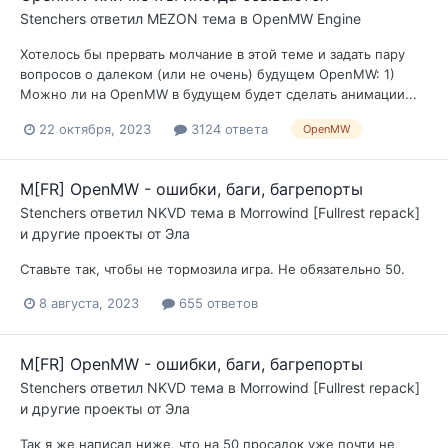
Stenchers
ответил
MEZON
тема в
OpenMW Engine
Хотелось бы прервать молчание в этой теме и задать пару
вопросов о далеком (или не очень) будущем OpenMW: 1)
Можно ли на OpenMW в будущем будет сделать анимации...
22 октября, 2023
3124 ответа
OpenMW
M[FR] OpenMW - ошибки, баги, багрепорты
Stenchers
ответил
NKVD
тема в
Morrowind [Fullrest repack]
и другие проекты от Эла
Ставьте так, чтобы не тормозила игра. Не обязательно 50.
8 августа, 2023
655 ответов
M[FR] OpenMW - ошибки, баги, багрепорты
Stenchers
ответил
NKVD
тема в
Morrowind [Fullrest repack]
и другие проекты от Эла
Так я же написал ниже, что на 50 просадок уже почти не