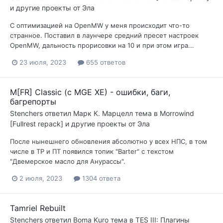
и другие проекты от Эла
С оптимизацией на OpenMW у меня происходит что-то
странное. Поставил в лаунчере средний пресет настроек
OpenMW, дальность прорисовки на 10 и при этом игра...
23 июля, 2023
655 ответов
M[FR] Classic (с MGE XE) - ошибки, баги,
багрепорты
Stenchers
ответил
Марк К. Марцелл
тема в
Morrowind
[Fullrest repack] и другие проекты от Эла
После нынешнего обновления абсолютно у всех НПС, в том
числе в ТР и ПТ появился топик "Barter" с текстом
"Двемерское масло для Анурассы".
2 июля, 2023
1304 ответа
Tamriel Rebuilt
Stenchers
ответил
Boma Kuro
тема в
TES III: Плагины