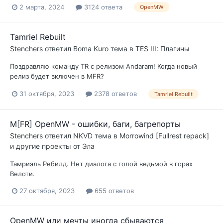
2 марта, 2024
3124 ответа
OpenMW
Tamriel Rebuilt
Stenchers
ответил
Boma Kuro
тема в
TES III: Плагины
Поздравляю команду TR с релизом Andaram! Когда новый
релиз будет включен в MFR?
31 октября, 2023
2378 ответов
Tamriel Rebuilt
M[FR] OpenMW - ошибки, баги, багрепорты
Stenchers
ответил
NKVD
тема в
Morrowind [Fullrest repack]
и другие проекты от Эла
Тамриэль Ребилд. Нет диалога с голой ведьмой в горах
Велоти.
27 октября, 2023
655 ответов
OpenMW или мечты иногда сбываются