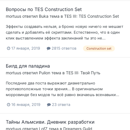
Вопросы по TES Construction Set
mortuus
ответил
Buka
тема в
TES III: TES Construction Set
Эффекты создавать нельзя, а броню новую ничего не мешает
сделать и добавлять её скриптами. Естественно, что в один
клик выставлением эффекта заклинаний ты это не...
17 января, 2019
2815 ответов
Construction set
Билд для паладина
mortuus
ответил
Pulion
тема в
TES III: Твой Путь
Последние два поста выражают диаметрально
противоположные точки зрения... В оригинальном
морровинде без модов ты всё равно вкачаешь всенавыки...
16 января, 2019
23 ответа
Тайны Альмсиви. Дневник разработки
mortuus
ответил
LofZ
тема в
Dreamers Guild