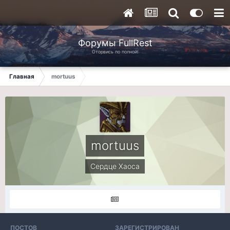
Форумы FullRest
Оторвись по полной!
Главная
mortuus
mortuus
Сердце Хаоса
ПОСТОВ
ЗАРЕГИСТРИРОВАН