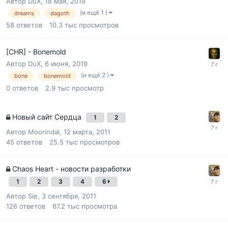
Автор
DuX
,
18 мая, 2019
(и ещё 1 )
dreams
dagoth
58
ответов
10.3 тыс
просмотров
[CHR] - Bonemold
Автор
DuX
,
6 июня, 2019
(и ещё 2 )
bone
bonemold
0
ответов
2.9 тыс
просмотр
Новый сайт Сердца
1
2
Автор
Moorindal
,
12 марта, 2011
45
ответов
25.5 тыс
просмотров
Chaos Heart - новости разработки
1
2
3
4
6
Автор
Sie
,
3 сентября, 2011
126
ответов
67.2 тыс
просмотра