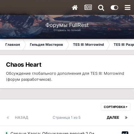
Форумы FullRest
Оторвись по полной!
Главная
Гильдия Мастеров
TES III: Morrowind
TES III: Ра
Chaos Heart
Обсуждение глобального дополнения для TES III: Morrowind
(форум разработчиков).
СОРТИРОВКА
НАЗАД
Страница 1 из 5
ДАЛЕЕ
Сердце Хаоса: Обсуждение версий 2.0+