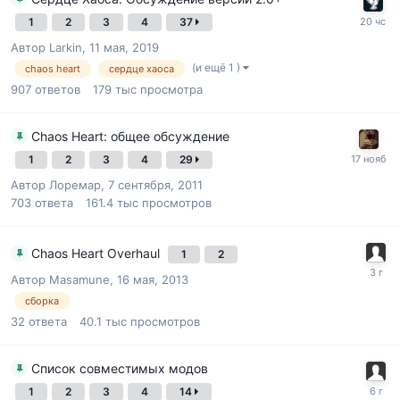
1
2
3
4
37
Автор
Larkin
,
11 мая, 2019
(и ещё 1 )
chaos heart
сердце хаоса
907
ответов
179 тыс
просмотра
Chaos Heart: общее обсуждение
1
2
3
4
29
Автор
Лоремар
,
7 сентября, 2011
703
ответа
161.4 тыс
просмотров
Chaos Heart Overhaul
1
2
Автор
Masamune
,
16 мая, 2013
сборка
32
ответа
40.1 тыс
просмотров
Список совместимых модов
1
2
3
4
14