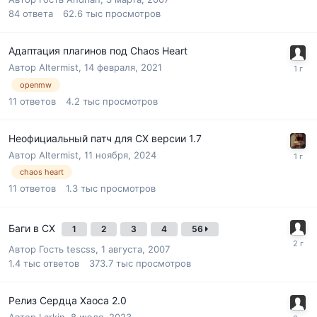
84
ответа
62.6 тыс
просмотров
Адаптация плагинов под Chaos Heart
Автор
Altermist
,
14 февраля, 2021
openmw
11
ответов
4.2 тыс
просмотров
Неофициальный патч для СХ версии 1.7
Автор
Altermist
,
11 ноября, 2024
chaos heart
11
ответов
1.3 тыс
просмотров
Баги в СХ
1
2
3
4
56
Автор Гость tescss,
1 августа, 2007
1.4 тыс
ответов
373.7 тыс
просмотров
Релиз Сердца Хаоса 2.0
Автор
Larkin
,
8 июля, 2023