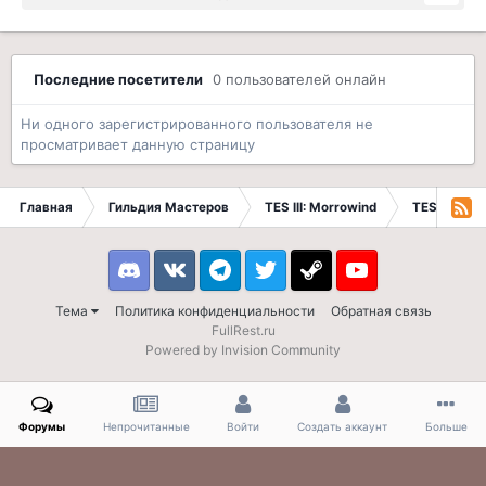
Последние посетители
0 пользователей онлайн
Ни одного зарегистрированного пользователя не
просматривает данную страницу
Главная
Гильдия Мастеров
TES III: Morrowind
TES III: Ра
Discord
VK
Telegram
Twitter
Steam
Youtube
Тема
Политика конфиденциальности
Обратная связь
FullRest.ru
Powered by Invision Community
Форумы
Непрочитанные
Войти
Создать аккаунт
Больше