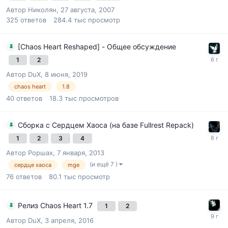
Автор
Николян
,
27 августа, 2007
325
ответов
284.4 тыс
просмотр
[Chaos Heart Reshaped] - Общее обсуждение
1
2
Автор
DuX
,
8 июня, 2019
chaos heart
1.8
40
ответов
18.3 тыс
просмотров
Сборка с Сердцем Хаоса (на базе Fullrest Repack)
1
2
3
4
Автор
Роршах
,
7 января, 2013
(и ещё 7 )
сердце хаоса
mge
76
ответов
80.1 тыс
просмотр
Релиз Chaos Heart 1.7
1
2
Автор
DuX
,
3 апреля, 2016