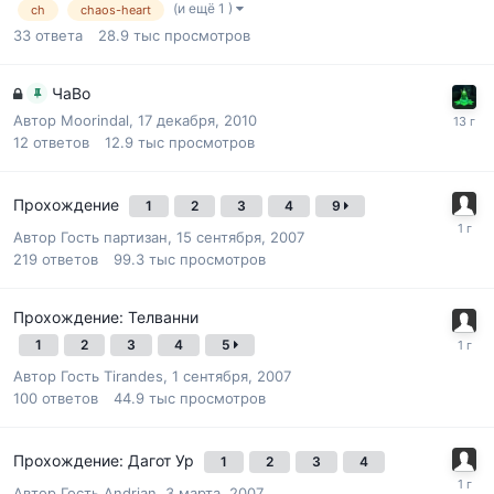
(и ещё 1 )
ch
chaos-heart
33
ответа
28.9 тыс
просмотров
ЧаВо
Автор
Moorindal
,
17 декабря, 2010
12
ответов
12.9 тыс
просмотров
Прохождение
1
2
3
4
9
Автор Гость партизан,
15 сентября, 2007
219
ответов
99.3 тыс
просмотров
Прохождение: Телванни
1
2
3
4
5
Автор Гость Tirandes,
1 сентября, 2007
100
ответов
44.9 тыс
просмотров
Прохождение: Дагот Ур
1
2
3
4
Автор Гость Andrian,
3 марта, 2007