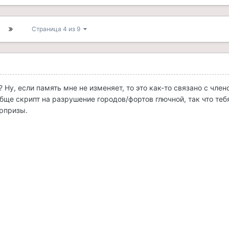
Страница 4 из 9
0
? Ну, если память мне не изменяет, то это как-то связано с член
обще скрипт на разрушение городов/фортов глючной, так что теб
рпризы.