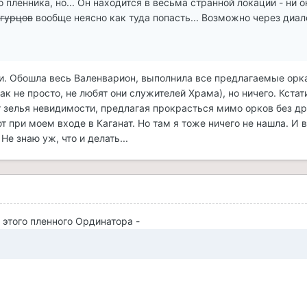
 пленника, но... Он находится в весьма странной локации - ни о
огурцов
вообще неясно как туда попасть... Возможно через диало
ли. Обошла весь Валенварион, выполнила все предлагаемые ор
как не просто, не любят они служителей Храма), но ничего. Кстат
т зелья невидимости, предлагая прокрасться мимо орков без др
 при моем входе в Каганат. Но там я тоже ничего не нашла. И 
Не знаю уж, что и делать...
0
 этого пленного Ординатора -