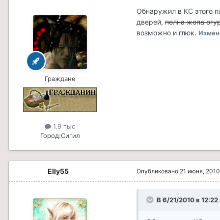
Обнаружил в КС этого пл
дверей,
полна жопа огу
возможно и глюк.
Измен
Граждане
1.9 тыс
Город:
Сигил
Elly55
Опубликовано
21 июня, 2010
В 6/21/2010 в 12:22