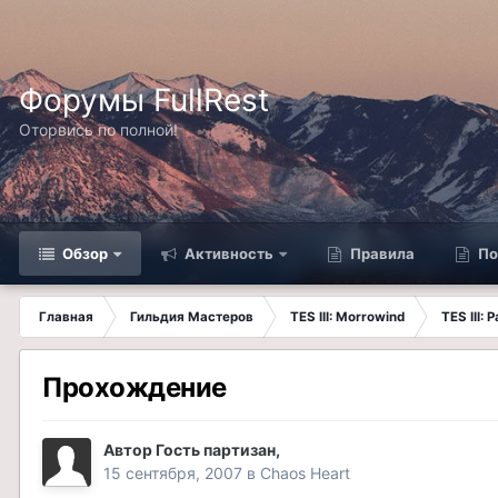
Форумы FullRest
Оторвись по полной!
Обзор
Активность
Правила
По
Главная
Гильдия Мастеров
TES III: Morrowind
TES III:
Прохождение
Автор Гость партизан,
15 сентября, 2007
в
Chaos Heart