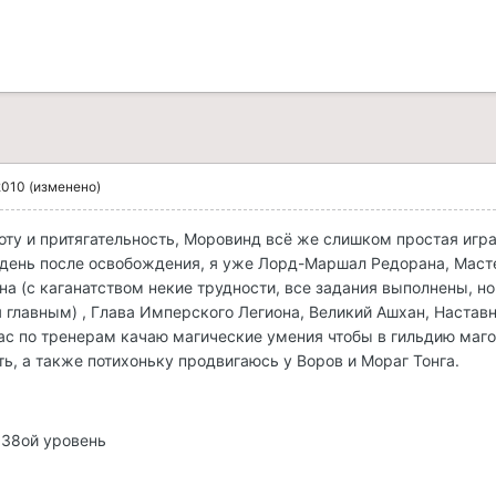
2010
(изменено)
оту и притягательность, Моровинд всё же слишком простая игр
 день после освобождения, я уже Лорд-Маршал Редорана, Маст
на (с каганатством некие трудности, все задания выполнены, но
 главным) , Глава Имперского Легиона, Великий Ашхан, Настав
с по тренерам качаю магические умения чтобы в гильдию маго
ть, а также потихоньку продвигаюсь у Воров и Мораг Тонга.
 38ой уровень