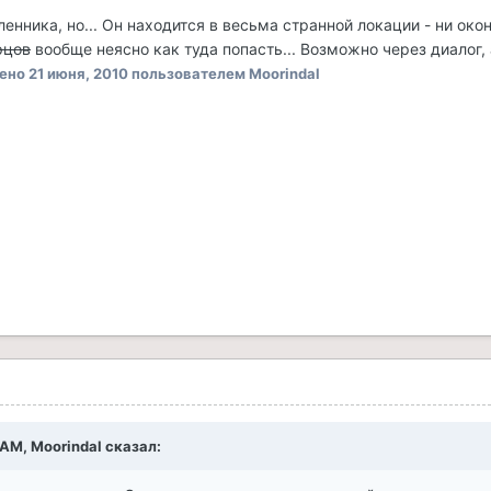
енника, но... Он находится в весьма странной локации - ни окон
рцов
вообще неясно как туда попасть... Возможно через диалог, 
ено
21 июня, 2010
пользователем Moorindal
 AM, Moorindal сказал: