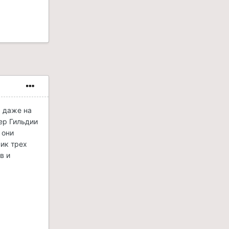
а даже на
ер Гильдии
 они
ник трех
в и