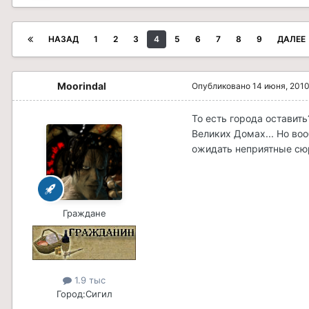
НАЗАД
1
2
3
4
5
6
7
8
9
ДАЛЕЕ
Moorindal
Опубликовано
14 июня, 201
То есть города оставить
Великих Домах... Но во
ожидать неприятные сю
Граждане
1.9 тыс
Город:
Сигил