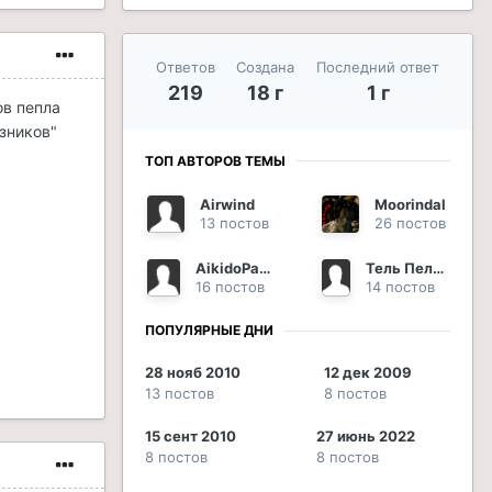
Ответов
Создана
Последний ответ
219
18 г
1 г
ов пепла
узников"
ТОП АВТОРОВ ТЕМЫ
Airwind
Moorindal
13 постов
26 постов
AikidoPanda
Тель Пельмель
16 постов
14 постов
ПОПУЛЯРНЫЕ ДНИ
28 нояб 2010
12 дек 2009
13 постов
8 постов
15 сент 2010
27 июнь 2022
8 постов
8 постов