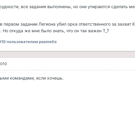
трудности, все задания выполнены, но они упираются сделать м
 в первом задании Легиона убил орка ответственного за захват 
 Но откуда же мне было знать, что он так важен Т_Т
010
пользователем psametix
2010
ными командами, если хочешь.