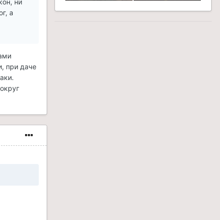
кон, ни
г, а
ками
и, при даче
аки.
вокруг