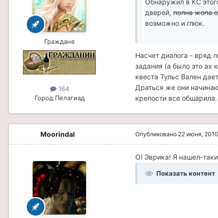
Обнаружил в КС этого
дверей,
полна жопа 
возможно и глюк.
Граждане
Насчет диалога - вряд 
задания (а было это ах 
квеста Тульс Вален дае
Драться же они начинают
164
крепости все обшарила. 
Город:
Пелагиад
Moorindal
Опубликовано
22 июня, 201
О! Эврика! Я нашел-таки
Показать контент