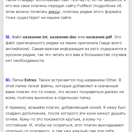
его все свои плагины передал сайту FullRest (подробнее об
этом можно почитать
здесь
), поэтому ридми этого формата
тоже существуют на нашем сайте.
5).
Файл
название
.txt
,
название
.doc
или
название
.pdf
. Это
файл оригинального ридми на языке оригинала (чаще всего
английском). Самая важная информация из него содержится в
русском ридми, так что читать его вам в большинстве случаев
нет необходимости.
6).
Папка
Extras
. Также встречается под названием Other. В
этой папке лежат файлы, которые добавляют в скачанный
вами плагин что-то новое, что может понравиться далеко не
всем, поэтому вынесено в отдельную папку.
К примеру, возьмём плагин, добавляющий коней. К нему был
создано дополнение, после которого эти кони начнут дышать
огнём. Кому-то это покажется крутым, а кому-то -
отстойным. И, чтобы не ссориться, этот плагин выкладывают
отдельно от основного, а там уже каждый сам для себя