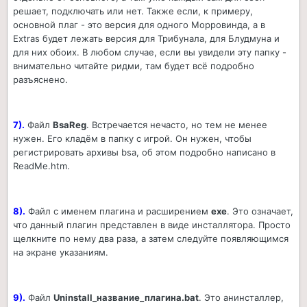
решает, подключать или нет. Также если, к примеру,
основной плаг - это версия для одного Морровинда, а в
Extras будет лежать версия для Трибунала, для Блудмуна и
для них обоих. В любом случае, если вы увидели эту папку -
внимательно читайте ридми, там будет всё подробно
разъяснено.
7).
Файл
BsaReg
. Встречается нечасто, но тем не менее
нужен. Его кладём в папку с игрой. Он нужен, чтобы
регистрировать архивы bsa, об этом подробно написано в
ReadMe.htm.
8).
Файл с именем плагина и расширением
exe
. Это означает,
что данный плагин представлен в виде инсталлятора. Просто
щелкните по нему два раза, а затем следуйте появляющимся
на экране указаниям.
9).
Файл
Uninstall_название_плагина.bat
. Это анинсталлер,