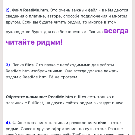
2).
Файл
ReadMe.htm
. Это очень важный файл - в нём даются
сведения о плагине, авторе, способе подключения и многом
другом. Если вы будете читать ридми, то многое в этом
всегда
руководстве будет для вас бесполезным. Так что
читайте ридми!
3).
Папка
files
. Это папка с необходимыми для работы
ReadMe.htm изображениями. Она всегда должна лежать
рядом с ReadMe.htm. Её не трогаем.
Обратите внимание:
ReadMe.htm
и
files
есть только в
плагинах с FullRest, на других сайтах ридми выглядят иначе.
4).
Файл с названием плагина и расширением
chm
- тоже
ридми. Совсем другое оформление, но суть та же. Раньше
такой стандарт использовал сайт TesPlay.ru, но он закрылся, и