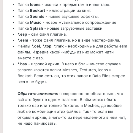
Папка
Icons
- иконки к предметам в инвентаре.
Папка
Bookart
- иллюстрации из книг.
Папка
Sounds
- новые звуковые эффекты.
Папка
Music
- новое музыкальное сопровождение.
Папка
Splash
- новые загрузочные заставки.
*.esp
- сам файл плагина.
*.esm
- тоже файл плагина, но в виде мастер-файла.
Файлы
*.cel
,
*.top
,
*.mrk
- необходимые для работы esm
файлы. Изредка какой-нибудь из них может идти
вместе с esp.
*.bsa
- игровой архив. В него в большинстве случаев
запаковываются папки Meshes, Textures, Icons и
Bookart. Если есть он, то этих папок в Data Files скорее
всего не будет.
Обратите внимание:
совершенно не обязательно, что
всё это будет в одном плагине. В нём может быть
только esp или только Textures и Meshes, да вообще
любые комбинации этих файлов. Так что если вы
открыли архив, а чего-то из перечисленного в нём нет,
не надо паниковать.