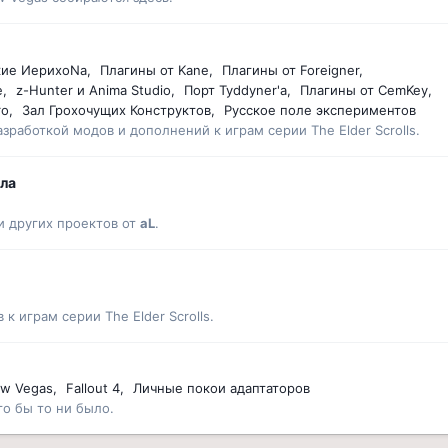
кие ИерихоNa
Плагины от Kane
Плагины от Foreigner
е
z-Hunter и Anima Studio
Порт Tyddyner'а
Плагины от CemKey
ro
Зал Грохочущих Конструктов
Русское поле экспериментов
аботкой модов и дополнений к играм серии The Elder Scrolls.
Эла
и других проектов от
aL
.
 играм серии The Elder Scrolls.
New Vegas
Fallout 4
Личные покои адаптаторов
го бы то ни было.