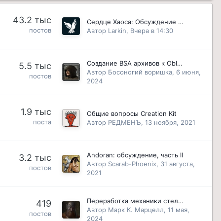
43.2 тыс
Сердце Хаоса: Обсуждение версий 2.0+
постов
Автор
Larkin
,
Вчера в 14:30
Создание BSA архивов к Oblivion
5.5 тыс
Автор
Босоногий воришка
,
6 июня,
постов
2024
1.9 тыс
Общие вопросы Creation Kit
поста
Автор
РЕДМЕНЪ
,
13 ноября, 2021
Andoran: обсуждение, часть II
3.2 тыс
Автор
Scarab-Phoenix
,
31 августа,
постов
2021
Переработка механики стелс-боев (обсуждение)
419
Автор
Марк К. Марцелл
,
11 мая,
постов
2024