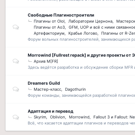
Свободные Плагиностроители
Плагины от Olol
Лаборатории Цернона
Мастерс
Плагины от Ao3
GFM, UOP и всё с ними связанно
Артефакториум
Крабье Логово
Плагины от R-Ze
Форум вольных плагиностроителей, занимающихся разр
Morrowind [Fullrest repack] и другие проекты от 
Архив M[FR]
Здесь ведётся разработка и обсуждение сборки MFR 
Dreamers Guild
Мастер-класс
Dagothurin
Форум команды, занимающейся разработкой плагинов к
Адаптация и перевод
Skyrim
Oblivion
Morrowind
Fallout 3 и Fallout: 
Всё, что касается адаптации плагинов и переводов че