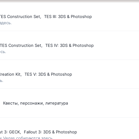
 TES Construction Set
TES III: 3DS & Photoshop
здесь.
 TES Construction Set
TES IV: 3DS & Photoshop
сь.
reation Kit
TES V: 3DS & Photoshop
ь.
Квесты, персонажи, литература
ut 3: GECK
Fallout 3: 3DS & Photoshop
w Vegas собираются здесь.