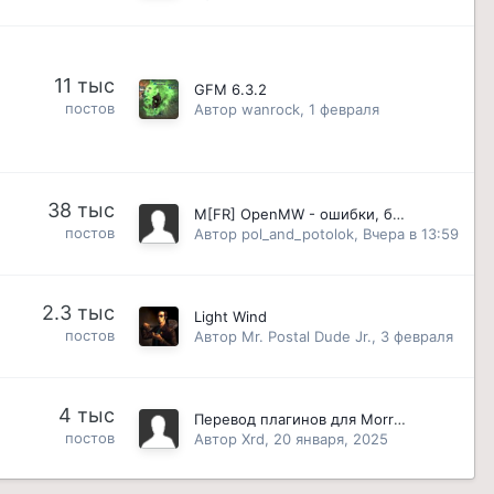
11 тыс
GFM 6.3.2
постов
Автор
wanrock
,
1 февраля
38 тыс
M[FR] OpenMW - ошибки, баги, багрепорты
постов
Автор
pol_and_potolok
,
Вчера в 13:59
2.3 тыс
Light Wind
постов
Автор
Mr. Postal Dude Jr.
,
3 февраля
4 тыс
Перевод плагинов для Morrowind - подробное руководство
постов
Автор
Xrd
,
20 января, 2025