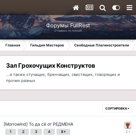
Форумы FullRest
Оторвись по полной!
Главная
Гильдия Мастеров
Свободные Плагиностроители
Зал Грохочущих Конструктов
...а также стучащих, бренчащих, свистящих, говорящих и
прочих разных
СОРТИРОВКА
[Morrowind] То да сё от РЕДМЕНА
1
2
3
4
8