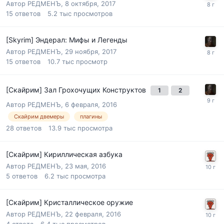
Автор
РЕДМЕНЪ
,
8 октября, 2017
15
ответов
5.2 тыс
просмотров
[Skyrim] Эндерал: Мифы и Легенды
Автор
РЕДМЕНЪ
,
29 ноября, 2017
15
ответов
10.7 тыс
просмотр
[Скайрим] Зал Грохочущих Конструктов
1
2
Автор
РЕДМЕНЪ
,
6 февраля, 2016
Скайрим двемеры
плагины
28
ответов
13.9 тыс
просмотра
[Скайрим] Кириллическая азбука
Автор
РЕДМЕНЪ
,
23 мая, 2016
5
ответов
6.2 тыс
просмотра
[Скайрим] Кристаллическое оружие
Автор
РЕДМЕНЪ
,
22 февраля, 2016
4
ответа
6.4 тыс
просмотров