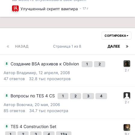
Улучшенный скрипт вампира
СОРТИРОВКА
НАЗАД
Страница 1 из 8
ДАЛЕЕ
Создание BSA архивов к Oblivion
1
2
Автор
Владимир
,
12 апреля, 2008
47
ответов
32.8 тыс
просмотров
Вопросы по TES 4 CS
1
2
3
4
Автор
Вовочка
,
20 мая, 2006
85
ответов
34.7 тыс
просмотра
TES 4 Construction Set
1
2
3
4
13