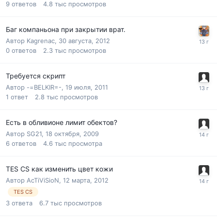
9
ответов
4.8 тыс
просмотров
Баг компаньона при закрытии врат.
Автор
Kagrenac
,
30 августа, 2012
0
ответов
2.3 тыс
просмотров
Требуется скрипт
Автор
-=BELKIR=-
,
19 июля, 2011
1
ответ
2.8 тыс
просмотров
Есть в обливионе лимит обектов?
Автор
SG21
,
18 октября, 2009
6
ответов
4.6 тыс
просмотра
TES CS как изменить цвет кожи
Автор
AcTiViSioN
,
12 марта, 2012
TES CS
3
ответа
6.7 тыс
просмотров