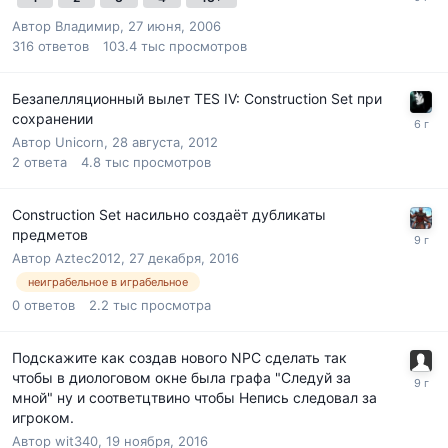
Автор
Владимир
,
27 июня, 2006
316
ответов
103.4 тыс
просмотров
Безапелляционный вылет TES IV: Construction Set при
сохранении
Автор
Unicorn
,
28 августа, 2012
2
ответа
4.8 тыс
просмотров
Construction Set насильно создаёт дубликаты
предметов
Автор
Aztec2012
,
27 декабря, 2016
неиграбельное в играбельное
0
ответов
2.2 тыс
просмотра
Подскажите как создав нового NPC сделать так
чтобы в диологовом окне была графа "Следуй за
мной" ну и соответцтвино чтобы Непись следовал за
игроком.
Автор
wit340
,
19 ноября, 2016