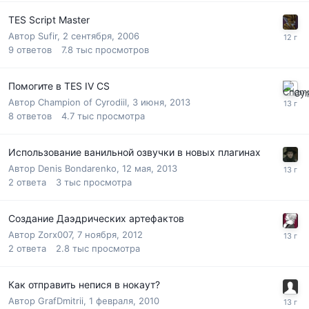
TES Script Master
Автор
Sufir
,
2 сентября, 2006
9
ответов
7.8 тыс
просмотров
Помогите в TES IV CS
Автор
Champion of Cyrodiil
,
3 июня, 2013
8
ответов
4.7 тыс
просмотра
Использование ванильной озвучки в новых плагинах
Автор
Denis Bondarenko
,
12 мая, 2013
2
ответа
3 тыс
просмотра
Создание Даэдрических артефактов
Автор
Zorx007
,
7 ноября, 2012
2
ответа
2.8 тыс
просмотра
Как отправить непися в нокаут?
Автор
GrafDmitrii
,
1 февраля, 2010