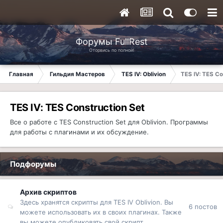
Форумы FullRest
Оторвись по полной!
Главная
Гильдия Мастеров
TES IV: Oblivion
TES IV: TES Co
TES IV: TES Construction Set
Все о работе с TES Construction Set для Oblivion. Программы
для работы с плагинами и их обсуждение.
Подфорумы
Архив скриптов
Здесь хранятся скрипты для TES IV Oblivion. Вы
6
постов
можете использовать их в своих плагинах. Также
вы можете опубликовать свой скрипт