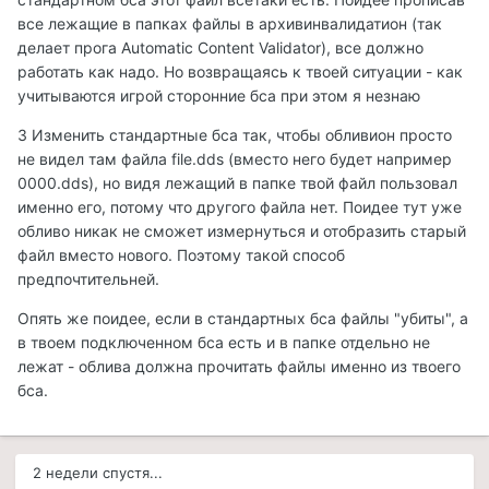
все лежащие в папках файлы в архивинвалидатион (так
делает прога Automatic Content Validator), все должно
работать как надо. Но возвращаясь к твоей ситуации - как
учитываются игрой сторонние бса при этом я незнаю
3 Изменить стандартные бса так, чтобы обливион просто
не видел там файла file.dds (вместо него будет например
0000.dds), но видя лежащий в папке твой файл пользовал
именно его, потому что другого файла нет. Поидее тут уже
обливо никак не сможет измернуться и отобразить старый
файл вместо нового. Поэтому такой способ
предпочтительней.
Опять же поидее, если в стандартных бса файлы "убиты", а
в твоем подключенном бса есть и в папке отдельно не
лежат - облива должна прочитать файлы именно из твоего
бса.
2 недели спустя...