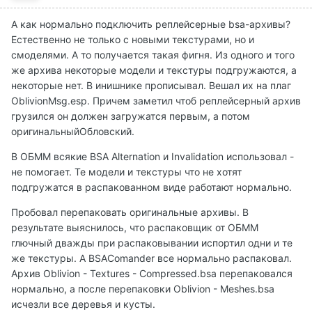
А как нормально подключить реплейсерные bsa-архивы?
Естественно не только с новыми текстурами, но и
смоделями. А то получается такая фигня. Из одного и того
же архива некоторые модели и текстуры подгружаются, а
некоторые нет. В инишнике прописывал. Вешал их на плаг
OblivionMsg.esp. Причем заметил чтоб реплейсерный архив
грузился он должен загружатся первым, а потом
оригинальныйОбловский.
В ОБММ всякие BSA Alternation и Invalidation использовал -
не помогает. Те модели и текстуры что не хотят
подгружатся в распакованном виде работают нормально.
Пробовал перепаковать оригинальные архивы. В
результате выяснилось, что распаковщик от ОБММ
глючный дважды при распаковывании испортил одни и те
же текстуры. А BSAComander все нормально распаковал.
Архив Oblivion - Textures - Compressed.bsa перепаковался
нормально, а после перепаковки Oblivion - Meshes.bsa
исчезли все деревья и кусты.