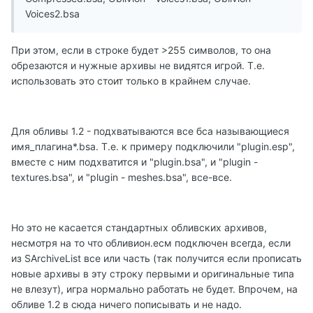
Voices2.bsa
При этом, если в строке будет >255 символов, то она
обрезаются и нужные архивы не видятся игрой. Т.е.
использовать это стоит только в крайнем случае.
Для обливы 1.2 - подхватываются все бса называющиеся
имя_плагина*.bsa. Т.е. к примеру подключили "plugin.esp",
вместе с ним подхватится и "plugin.bsa", и "plugin -
textures.bsa", и "plugin - meshes.bsa", все-все.
Но это не касается стандартных обливских архивов,
несмотря на то что обливион.есм подключен всегда, если
из SArchiveList все или часть (так получится если прописать
новые архивы в эту строку первыми и оригинальные типа
не влезут), игра нормально работать не будет. Впрочем, на
обливе 1.2 в сюда ничего пописывать и не надо.