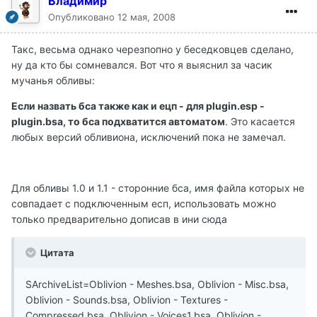
Владимир
Опубликовано
12 мая, 2008
Такс, весьма однако черезпопно у беседковцев сделано,
ну да кто бы сомневался. Вот что я выяснил за часик
мучанья обливы:
Если назвать бса также как и ецп - для plugin.esp -
plugin.bsa, то бса подхватится автоматом
. Это касается
любых версий обливиона, исключений пока не замечал.
Для обливы 1.0 и 1.1 - сторонние бса, имя файла которых не
совпадает с подключенным есп, использовать можно
только предварительно дописав в ини сюда
Цитата
SArchiveList=Oblivion - Meshes.bsa, Oblivion - Misc.bsa,
Oblivion - Sounds.bsa, Oblivion - Textures -
Compressed.bsa, Oblivion - Voices1.bsa, Oblivion -