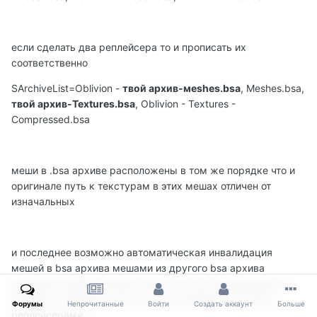
если сделать два реплейсера то и прописать их
соответственно
SArchiveList=Oblivion -
твой архив-мeshes.bsa
, Meshes.bsa,
твой архив-Textures.bsa
, Oblivion - Textures -
Compressed.bsa
меши в .bsa архиве расположены в том же порядке что и
оригинале путь к текстурам в этих мешах отличен от
изначальных
и последнее возможно автоматическая инвалидация
мешей в bsa архива мешами из другого bsa архива
содержит ошибку devakm писал что она несовершенна и
возможно работает только с распакованными в Data
Форумы
Непрочитанные
Войти
Создать аккаунт
Больше
реплейсерами