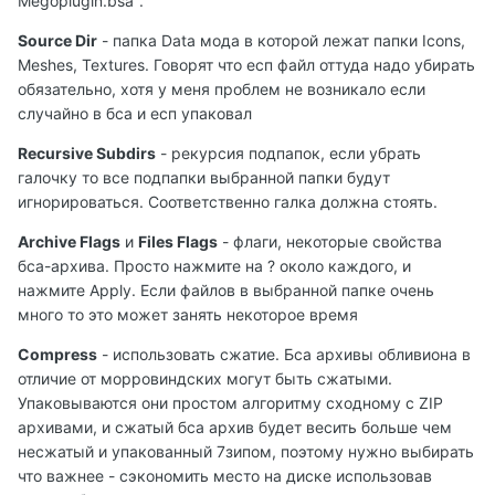
Megoplugin.bsa".
Source Dir
- папка Data мода в которой лежат папки Icons,
Meshes, Textures. Говорят что есп файл оттуда надо убирать
обязательно, хотя у меня проблем не возникало если
случайно в бса и есп упаковал
Recursive Subdirs
- рекурсия подпапок, если убрать
галочку то все подпапки выбранной папки будут
игнорироваться. Соответственно галка должна стоять.
Archive Flags
и
Files Flags
- флаги, некоторые свойства
бса-архива. Просто нажмите на ? около каждого, и
нажмите Apply. Если файлов в выбранной папке очень
много то это может занять некоторое время
Compress
- использовать сжатие. Бса архивы обливиона в
отличие от морровиндских могут быть сжатыми.
Упаковываются они простом алгоритму сходному с ZIP
архивами, и сжатый бса архив будет весить больше чем
несжатый и упакованный 7зипом, поэтому нужно выбирать
что важнее - сэкономить место на диске использовав