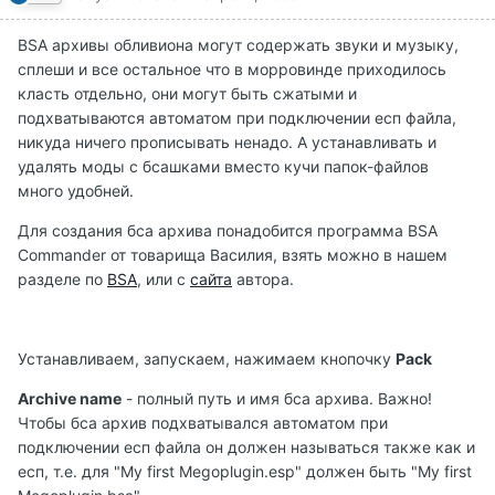
BSA архивы обливиона могут содержать звуки и музыку,
сплеши и все остальное что в морровинде приходилось
класть отдельно, они могут быть сжатыми и
подхватываются автоматом при подключении есп файла,
никуда ничего прописывать ненадо. А устанавливать и
удалять моды с бсашками вместо кучи папок-файлов
много удобней.
Для создания бса архива понадобится программа BSA
Commander от товарища Василия, взять можно в нашем
разделе по
BSA
, или с
сайта
автора.
Устанавливаем, запускаем, нажимаем кнопочку
Pack
Archive name
- полный путь и имя бса архива. Важно!
Чтобы бса архив подхватывался автоматом при
подключении есп файла он должен называться также как и
есп, т.е. для "My first Megoplugin.esp" должен быть "My first