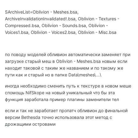
SArchiveList=Oblivion - Meshes.bsa,
ArchiveInvalidationInvalidated!.bsa, Oblivion - Textures -
Compressed.bsa, Oblivion - Sounds.bsa, Oblivion -
Voices1.bsa, Oblivion - Voices2.bsa, Oblivion - Misc.bsa
по поводу моделей обливион автоматически заменяет при
загрузке старый меш в Oblivion - Meshes.bsa новым если
находит таковой с таким же названием и по такому же
пути как и старый но в папке Data\meshes\...\
иногда необходимо сменить путь к текстуре в новом меше
спомощь NifSkope на новый уникальный что бы эта
функция заработала пример плагины заменители тел
если и так не заработает пропатч обливион до финальной
версии Bethesda точно использовала этот метод с
дрожащими островами