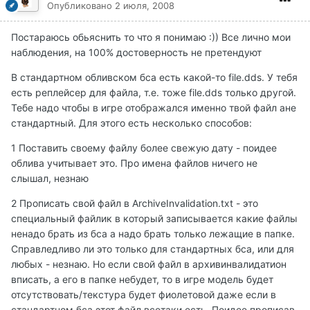
Опубликовано
2 июля, 2008
Постараюсь обьяснить то что я понимаю :)) Все лично мои
наблюдения, на 100% достоверность не претендуют
В стандартном обливском бса есть какой-то file.dds. У тебя
есть реплейсер для файла, т.е. тоже file.dds только другой.
Тебе надо чтобы в игре отображался именно твой файл ане
стандартный. Для этого есть несколько способов:
1 Поставить своему файлу более свежую дату - поидее
облива учитывает это. Про имена файлов ничего не
слышал, незнаю
2 Прописать свой файл в ArchiveInvalidation.txt - это
специальный файлик в который записывается какие файлы
ненадо брать из бса а надо брать только лежащие в папке.
Справледливо ли это только для стандартных бса, или для
любых - незнаю. Но если свой файл в архивинвалидатион
вписать, а его в папке небудет, то в игре модель будет
отсутствовать/текстура будет фиолетовой даже если в
стандартном бса этот файл всетаки есть. Поидее прописав