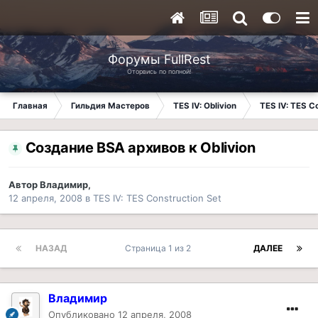
Форумы FullRest
Оторвись по полной!
Главная
Гильдия Мастеров
TES IV: Oblivion
TES IV: TES Co
Создание BSA архивов к Oblivion
Автор
Владимир
,
12 апреля, 2008
в
TES IV: TES Construction Set
НАЗАД
Страница 1 из 2
ДАЛЕЕ
Владимир
Опубликовано
12 апреля, 2008