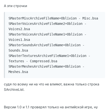
А эти строчки
SMasterMiscArchiveFileName=Oblivion - Misc.bsa

SMasterVoicesArchiveFileName2=Oblivion - 
Voices2.bsa

SMasterVoicesArchiveFileName1=Oblivion - 
Voices1.bsa

SMasterSoundsArchiveFileName=Oblivion - 
Sounds.bsa

SMasterTexturesArchiveFileName1=Oblivion - 
Textures - Compressed.bsa

SMasterMeshesArchiveFileName=Oblivion - 
Meshes.bsa
судя по всему ни на что не влияют, важна только строка
SArchiveList.
Версии 1.0 и 1.1 проверял только на английской игре, ну