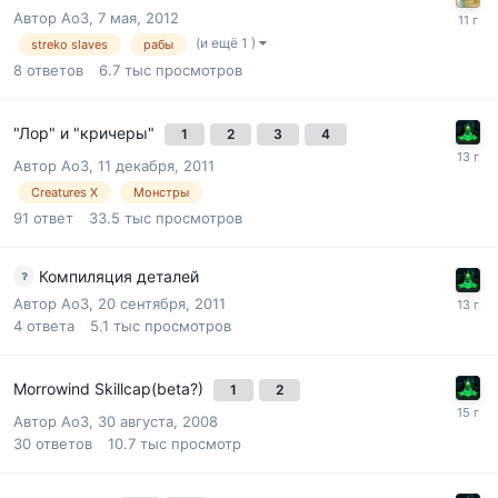
Автор
Ao3
,
7 мая, 2012
(и ещё 1 )
streko slaves
рабы
8
ответов
6.7 тыс
просмотров
"Лор" и "кричеры"
1
2
3
4
Автор
Ao3
,
11 декабря, 2011
Creatures X
Монстры
91
ответ
33.5 тыс
просмотров
Компиляция деталей
Автор
Ao3
,
20 сентября, 2011
4
ответа
5.1 тыс
просмотров
Morrowind Skillcap(beta?)
1
2
Автор
Ao3
,
30 августа, 2008
30
ответов
10.7 тыс
просмотр