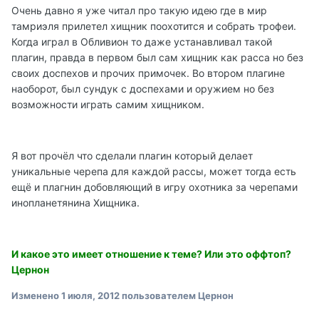
Очень давно я уже читал про такую идею где в мир
тамриэля прилетел хищник поохотится и собрать трофеи.
Когда играл в Обливион то даже устанавливал такой
плагин, правда в первом был сам хищник как расса но без
своих доспехов и прочих примочек. Во втором плагине
наоборот, был сундук с доспехами и оружием но без
возможности играть самим хищником.
Я вот прочёл что сделали плагин который делает
уникальные черепа для каждой рассы, может тогда есть
ещё и плагнин добовляющий в игру охотника за черепами
инопланетянина Хищника.
И какое это имеет отношение к теме? Или это оффтоп?
Цернон
Изменено
1 июля, 2012
пользователем Цернон