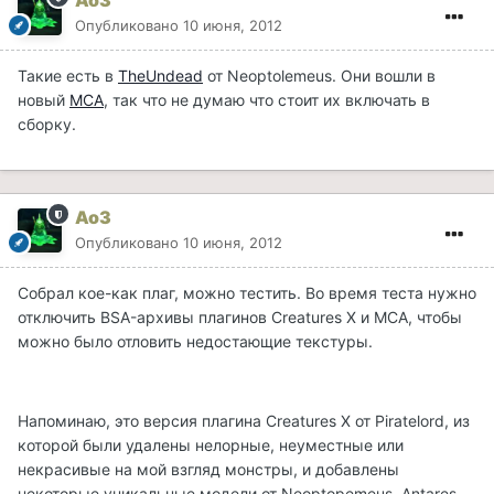
Ao3
Опубликовано
10 июня, 2012
Такие есть в
TheUndead
от Neoptolemeus. Они вошли в
новый
МСА
, так что не думаю что стоит их включать в
сборку.
Ao3
Опубликовано
10 июня, 2012
Собрал кое-как плаг, можно тестить. Во время теста нужно
отключить BSA-архивы плагинов Creatures X и MCA, чтобы
можно было отловить недостающие текстуры.
Напоминаю, это версия плагина Creatures X от Piratelord, из
которой были удалены нелорные, неуместные или
некрасивые на мой взгляд монстры, и добавлены
некоторые уникальные модели от Neoptopemeus, Antares,