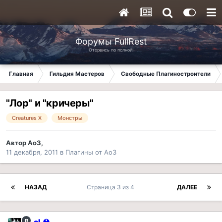
Форумы FullRest
Оторвись по полной!
Главная
Гильдия Мастеров
Свободные Плагиностроители
"Лор" и "кричеры"
Creatures X
Монстры
Автор
Ao3
,
11 декабря, 2011
в
Плагины от Ao3
НАЗАД
Страница 3 из 4
ДАЛЕЕ