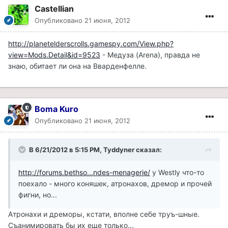
Castellian
Опубликовано
21 июня, 2012
http://planetelderscrolls.gamespy.com/View.php?
view=Mods.Detail&id=9523
- Медуза (Arena), правда не
знаю, обитает ли она на Вварденфелле.
Boma Kuro
Опубликовано
21 июня, 2012
В 6/21/2012 в 5:15 PM, Tyddyner сказал:
http://forums.bethso...ndes-menagerie/
у Westly что-то
поехало - много коняшек, атронахов, дремор и прочей
фигни, но...
Атронахи и дреморы, кстати, вполне себе труъ-шные.
Съанимировать бы их еще только...