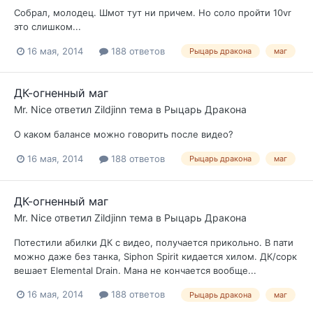
Собрал, молодец. Шмот тут ни причем. Но соло пройти 10vr
это слишком...
16 мая, 2014
188 ответов
Рыцарь дракона
маг
ДК-огненный маг
Mr. Nice
ответил
Zildjinn
тема в
Рыцарь Дракона
О каком балансе можно говорить после видео?
16 мая, 2014
188 ответов
Рыцарь дракона
маг
ДК-огненный маг
Mr. Nice
ответил
Zildjinn
тема в
Рыцарь Дракона
Потестили абилки ДК с видео, получается прикольно. В пати
можно даже без танка, Siphon Spirit кидается хилом. ДК/сорк
вешает Elemental Drain. Мана не кончается вообще...
16 мая, 2014
188 ответов
Рыцарь дракона
маг