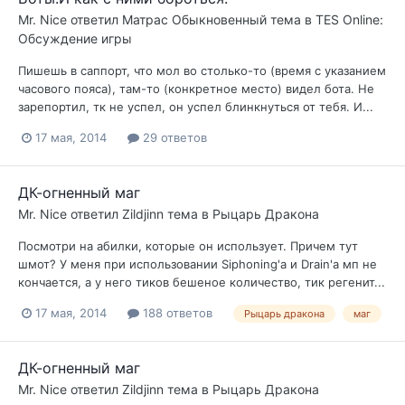
Mr. Nice
ответил
Матрас Обыкновенный
тема в
TES Online:
Обсуждение игры
Пишешь в саппорт, что мол во столько-то (время с указанием
часового пояса), там-то (конкретное место) видел бота. Не
зарепортил, тк не успел, он успел блинкнуться от тебя. И...
17 мая, 2014
29 ответов
ДК-огненный маг
Mr. Nice
ответил
Zildjinn
тема в
Рыцарь Дракона
Посмотри на абилки, которые он использует. Причем тут
шмот? У меня при использовании Siphoning'а и Drain'а мп не
кончается, а у него тиков бешеное количество, тик регенит...
17 мая, 2014
188 ответов
Рыцарь дракона
маг
ДК-огненный маг
Mr. Nice
ответил
Zildjinn
тема в
Рыцарь Дракона