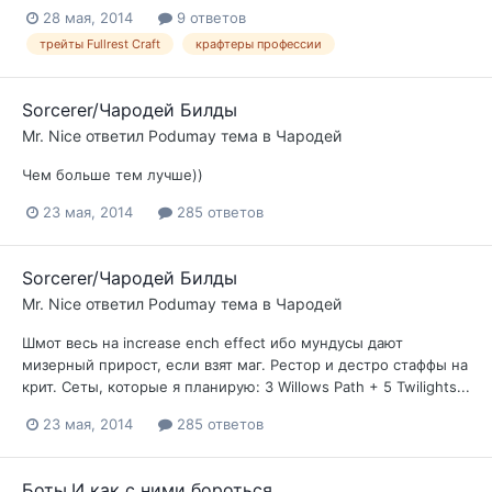
28 мая, 2014
9 ответов
трейты Fullrest Craft
крафтеры профессии
Sorcerer/Чародей Билды
Mr. Nice
ответил
Podumay
тема в
Чародей
Чем больше тем лучше))
23 мая, 2014
285 ответов
Sorcerer/Чародей Билды
Mr. Nice
ответил
Podumay
тема в
Чародей
Шмот весь на increase ench effect ибо мундусы дают
мизерный прирост, если взят маг. Рестор и дестро стаффы на
крит. Сеты, которые я планирую: 3 Willows Path + 5 Twilights...
23 мая, 2014
285 ответов
Боты.И как с ними бороться.