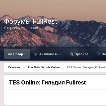
Форумы FullRest
Оторвись по полной!
Обзор
Активность
Правила
По
Главная
The Elder Scrolls Online
TES Online: Гильдия Fullrest
TES Online: Гильдия Fullrest