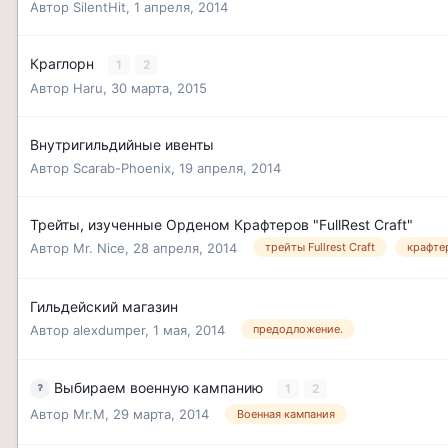
Автор
SilentHit
,
1 апреля, 2014
Краглорн
1
2
Автор
Haru
,
30 марта, 2015
Внутригильдийные ивенты
Автор
Scarab-Phoenix
,
19 апреля, 2014
Трейты, изученные Орденом Крафтеров "FullRest Craft"
Автор
Mr. Nice
,
28 апреля, 2014
трейты Fullrest Craft
крафте
Гильдейский магазин
Автор
alexdumper
,
1 мая, 2014
предодложение.
Выбираем военную кампанию
1
2
Автор
Mr.M
,
29 марта, 2014
Военная кампания