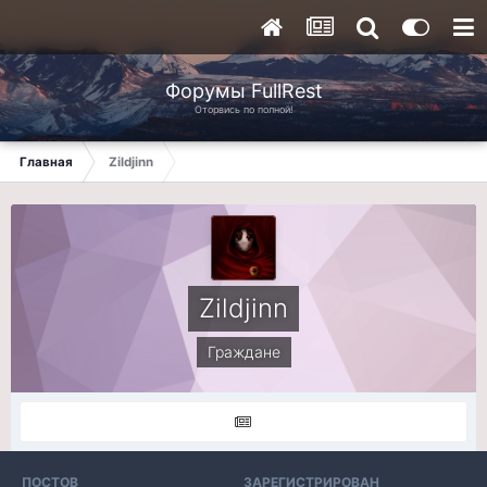
Форумы FullRest
Оторвись по полной!
Главная
Zildjinn
Zildjinn
Граждане
ПОСТОВ
ЗАРЕГИСТРИРОВАН