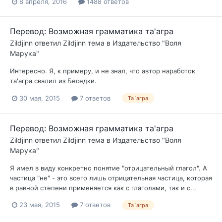
8 апреля, 2016
1488 ответов
Перевод: Возможная грамматика та'агра
Zildjinn
ответил
Zildjinn
тема в
Издательство "Воля
Марука"
Интересно. Я, к примеру, и не знал, что автор наработок
та'агра свалил из Беседки.
30 мая, 2015
7 ответов
Та`агра
Перевод: Возможная грамматика та'агра
Zildjinn
ответил
Zildjinn
тема в
Издательство "Воля
Марука"
Я имел в виду конкретно понятие "отрицательный глагол". А
частица "не" - это всего лишь отрицательная частица, которая
в равной степени применяется как с глаголами, так и с...
23 мая, 2015
7 ответов
Та`агра