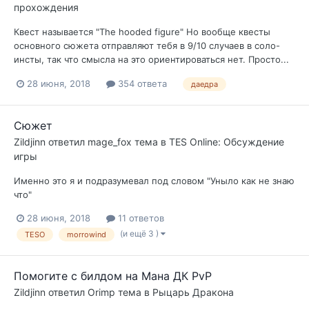
прохождения
Квест называется "The hooded figure" Но вообще квесты
основного сюжета отправляют тебя в 9/10 случаев в соло-
инсты, так что смысла на это ориентироваться нет. Просто...
28 июня, 2018
354 ответа
даедра
Сюжет
Zildjinn
ответил
mage_fox
тема в
TES Online: Обсуждение
игры
Именно это я и подразумевал под словом "Уныло как не знаю
что"
28 июня, 2018
11 ответов
(и ещё 3 )
TESO
morrowind
Помогите с билдом на Мана ДК PvP
Zildjinn
ответил
Orimp
тема в
Рыцарь Дракона