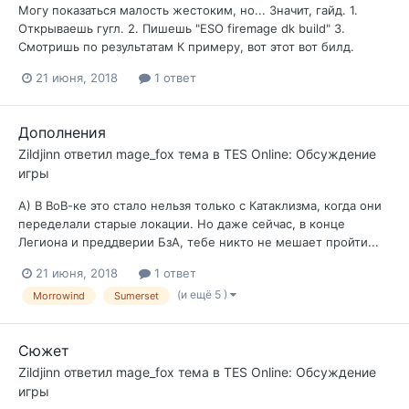
Могу показаться малость жестоким, но... Значит, гайд. 1.
Открываешь гугл. 2. Пишешь "ESO firemage dk build" 3.
Смотришь по результатам К примеру, вот этот вот билд.
21 июня, 2018
1 ответ
Дополнения
Zildjinn
ответил
mage_fox
тема в
TES Online: Обсуждение
игры
А) В ВоВ-ке это стало нельзя только с Катаклизма, когда они
переделали старые локации. Но даже сейчас, в конце
Легиона и преддверии БзА, тебе никто не мешает пройти...
21 июня, 2018
1 ответ
(и ещё 5 )
Morrowind
Sumerset
Сюжет
Zildjinn
ответил
mage_fox
тема в
TES Online: Обсуждение
игры