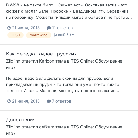
В WoW и не такое было... Сюжет есть. Основная ветка - это
сюжет о Молаг Бале, Пророке и Бездушном (гг). Серединка
на половинку. Сюжеты гильдий магов и бойцов я не трогаю...
21 июня, 2018
11 ответов
(и ещё 3 )
TESO
morrowind
Как Беседка кидает русских
Zildjinn
ответил
Karlcon
тема в
TES Online: Обсуждение
игры
По идее, надо было делать скрины для пруфов. Если
прикладываешь пруфы - то тогда они уже что-то как-то
телятся. А так... Мало ли, может, ты просто описание...
21 июня, 2018
7 ответов
Дополнения
Zildjinn
ответил
cefkam
тема в
TES Online: Обсуждение
игры