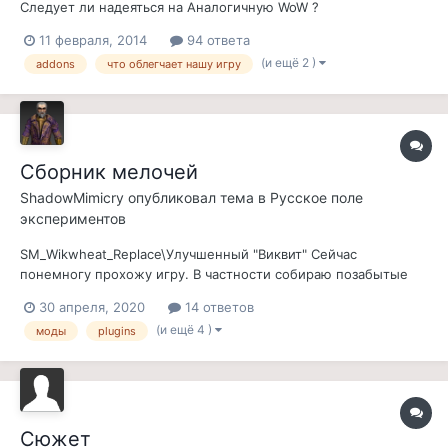
Следует ли надеяться на Аналогичную WoW ?
11 февраля, 2014
94 ответа
(и ещё 2 )
addons
что облегчает нашу игру
Сборник мелочей
ShadowMimicry
опубликовал тема в
Русское поле
экспериментов
SM_Wikwheat_Replace\Улучшенный "Виквит" Сейчас
понемногу прохожу игру. В частности собираю позабытые
сведения о доме Телвании для квестов мода "Экспедиция".
30 апреля, 2020
14 ответов
Персонаж мой, каджит, доспехи не носит, зелья не пьет, а
(и ещё 4 )
моды
plugins
ест лишь травку для лечения. И вот в районе Грейзленда,
пристрастился я он жевать "...
Сюжет