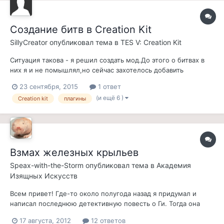
Создание битв в Creation Kit
SillyCreator
опубликовал тема в
TES V: Creation Kit
Ситуация такова - я решил создать мод.До этого о битвах в
них я и не помышлял,но сейчас захотелось добавить
экшена."Почему бы и не битва?"-подумал я.Ищу в интернете
23 сентября, 2015
1 ответ
- нету НИЧЕГО!Мод получается классный,но вот очередное
(и ещё 6 )
Creation kit
плагины
задание в стиле "убей,принеси" делать не
хочется.Желательно чтобы было как при В...
Взмах железных крыльев
Speax-with-the-Storm
опубликовал тема в
Академия
Изящных Искусств
Всем привет! Где-то около полугода назад я придумал и
написал последнюю детективную повесть о Ги. Тогда она
показалась мне сущей хренотой, и я ее благополучно убрал в
17 августа, 2012
12 ответов
архив и забыл. А потом ВНЕЗАПНО нашел и начал приводить