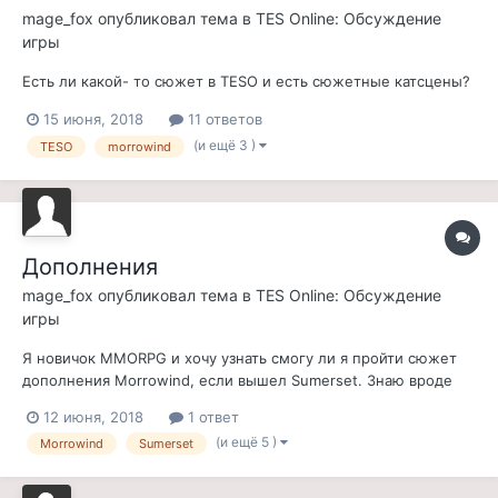
mage_fox
опубликовал тема в
TES Online: Обсуждение
игры
Есть ли какой- то сюжет в TESO и есть сюжетные катсцены?
15 июня, 2018
11 ответов
(и ещё 3 )
TESO
morrowind
Дополнения
mage_fox
опубликовал тема в
TES Online: Обсуждение
игры
Я новичок MMORPG и хочу узнать смогу ли я пройти сюжет
дополнения Morrowind, если вышел Sumerset. Знаю вроде
что в WoW нельзя проходить старые дополнения, а только
12 июня, 2018
1 ответ
новые.
(и ещё 5 )
Morrowind
Sumerset