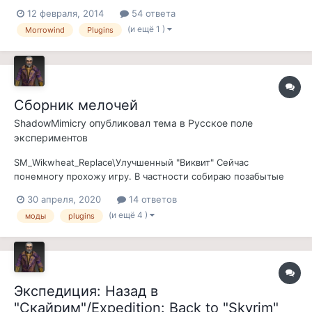
http://planeteldersc....Detail&id=5768
12 февраля, 2014
54 ответа
http://planeteldersc....Detail&id=4275
(и ещё 1 )
Morrowind
Plugins
http://planeteldersc....detail&id=7238
http://planeteldersc....detail&id=5282
http://planeteldersc....Detail&id=...
Сборник мелочей
ShadowMimicry
опубликовал тема в
Русское поле
экспериментов
SM_Wikwheat_Replace\Улучшенный "Виквит" Сейчас
понемногу прохожу игру. В частности собираю позабытые
сведения о доме Телвании для квестов мода "Экспедиция".
30 апреля, 2020
14 ответов
Персонаж мой, каджит, доспехи не носит, зелья не пьет, а
(и ещё 4 )
моды
plugins
ест лишь травку для лечения. И вот в районе Грейзленда,
пристрастился я он жевать "...
Экспедиция: Назад в
"Скайрим"/Expedition: Back to "Skyrim"