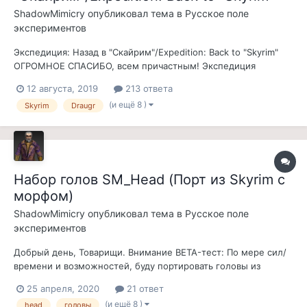
ShadowMimicry
опубликовал тема в
Русское поле
экспериментов
Экспедиция: Назад в "Скайрим"/Expedition: Back to "Skyrim"
ОГРОМНОЕ СПАСИБО, всем причастным! Экспедиция
добралась РЕЛИЗА!!! СКАЧАТЬ С чего все началось:
12 августа, 2019
213 ответа
"...товарищи, вопрос: древние нордские руины ака-скайрим,
(и ещё 8 )
Skyrim
Draugr
как по вашему? Где бы на севере Вварденфела можно было
бы в них теоретически пр...
Набор голов SM_Head (Порт из Skyrim с
морфом)
ShadowMimicry
опубликовал тема в
Русское поле
экспериментов
Добрый день, Товарищи. Внимание BETA-тест: По мере сил/
времени и возможностей, буду портировать головы из
Скайрима, в наш любимый и могучий Мор. Все головы будут
25 апреля, 2020
21 ответ
иметь свои индивидуальные прически(тоже взятые из
(и ещё 8 )
head
головы
ванильного ская). Ввиду некоторых технических