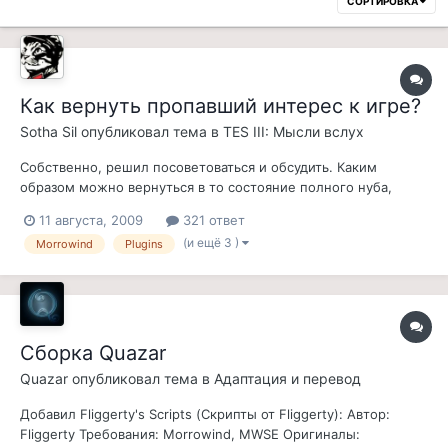
СОРТИРОВКА
Как вернуть пропавший интерес к игре?
Sotha Sil
опубликовал тема в
TES III: Мысли вслух
Собственно, решил посоветоваться и обсудить. Каким
образом можно вернуться в то состояние полного нуба,
восхищенного Морровиндом? В ту непередаваемую
11 августа, 2009
321 ответ
атмосферу... Видимо, тут психологический вопрос. Я,
(и ещё 3 )
Morrowind
Plugins
например, первый раз поиграл в Морровинд в 2002. И был
просто поражен . Та непередаваемая атмосфе...
Сборка Quazar
Quazar
опубликовал тема в
Адаптация и перевод
Добавил Fliggerty's Scripts (Скрипты от Fliggerty): Автор:
Fliggerty Требования: Morrowind, MWSE Оригиналы: