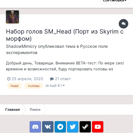
СОРТИРОВКА
Набор голов SM_Head (Порт из Skyrim с
морфом)
ShadowMimicry
опубликовал тема в
Русское поле
экспериментов
Добрый день, Товарищи. Внимание BETA-тест: По мере сил/
времени и возможностей, буду портировать головы из
Скайрима, в наш любимый и могучий Мор. Все головы будут
25 апреля, 2020
21 ответ
иметь свои индивидуальные прически(тоже взятые из
(и ещё 8 )
head
головы
ванильного ская). Ввиду некоторых технических
особенностей, да и в том числе за не...
Главная
Поиск
Discord
VK
Telegram
Twitter
Steam
Youtube