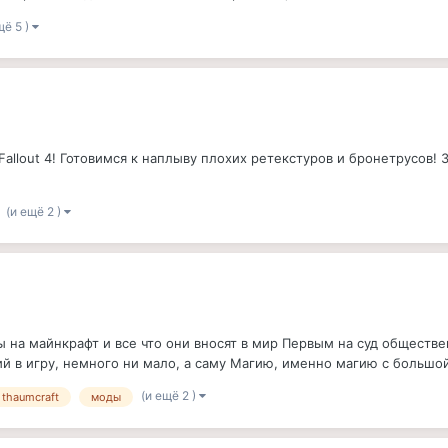
щё 5 )
llout 4! Готовимся к наплыву плохих ретекстуров и бронетрусов! З
(и ещё 2 )
 на майнкрафт и все что они вносят в мир Первым на суд обществе
 в игру, немного ни мало, а саму Магию, именно магию с большой б
(и ещё 2 )
 thaumcraft
моды