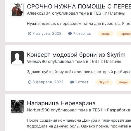
СРОЧНО НУЖНА ПОМОЩЬ С ПЕРЕ
Алеекс2134
опубликовал тема в
TES III: Плагины
Нужна помошь с переводом патча для пуристов. Я пе
7 августа, 2023
7 ответов
моды
перево
Конверт модовой брони из Skyrim
Velesov96
опубликовал тема в
TES III: Плагины
Здравствуйте. Хочу найти человека, который разбир
8 февраля, 2022
1 ответ
Skyrim
моды
Напарница Нереварина
Norbert500
опубликовал тема в
TES III: Разработк
После создания компаньона Джиуба я планировал зан
подходила на данную роль. Однако позже, прочитав 