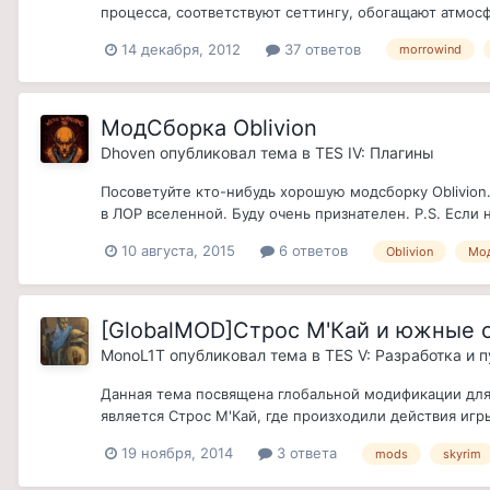
процесса, соответствуют сеттингу, обогащают атмосф
14 декабря, 2012
37 ответов
morrowind
МодСборка Oblivion
Dhoven
опубликовал тема в
TES IV: Плагины
Посоветуйте кто-нибудь хорошую модсборку Oblivion.
в ЛОР вселенной. Буду очень признателен. P.S. Если
10 августа, 2015
6 ответов
Oblivion
Мо
[GlobalMOD]Строс М'Кай и южные 
MonoL1T
опубликовал тема в
TES V: Разработка и 
Данная тема посвящена глобальной модификации для и
является Строс М'Кай, где произходили действия игры T
19 ноября, 2014
3 ответа
mods
skyrim