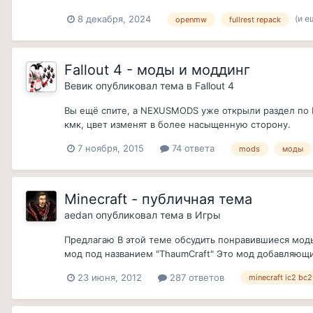
(и е
8 декабря, 2024
openmw
fullrest repack
Fallout 4 - моды и моддинг
Вевик
опубликовал тема в
Fallout 4
Вы ещё спите, а NEXUSMODS уже открыли раздел по Fa
кмк, цвет изменят в более насыщенную сторону.
7 ноября, 2015
74 ответа
mods
моды
Minecraft - публичная тема
aedan
опубликовал тема в
Игры
Предлагаю В этой теме обсудить понравившиеся моды
мод под названием "ThaumCraft" Это мод добавляющий
23 июня, 2012
287 ответов
minecraft ic2 bc2