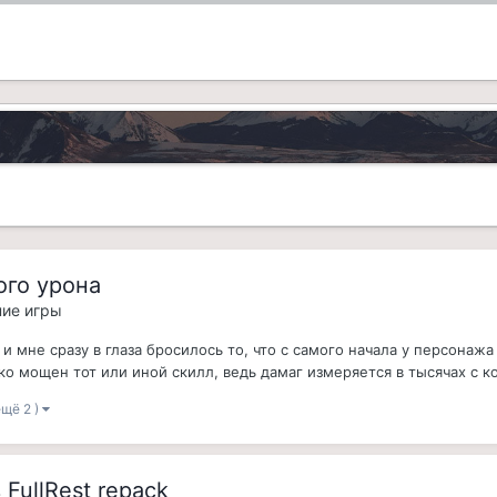
го урона
ние игры
, и мне сразу в глаза бросилось то, что с самого начала у персонаж
ко мощен тот или иной скилл, ведь дамаг измеряется в тысячах с ко
ещё 2 )
FullRest repack