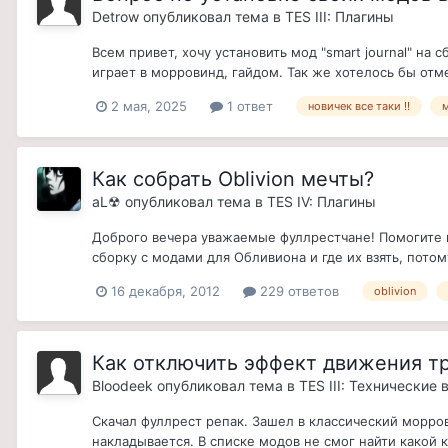
Detrow
опубликовал тема в
TES III: Плагины
Всем привет, хочу установить мод "smart journal" на
играет в морровинд, гайдом. Так же хотелось бы отмет
2 мая, 2025
1 ответ
новичек все таки !!
Как собрать Oblivion мечты?
aL☢
опубликовал тема в
TES IV: Плагины
Доброго вечера уважаемые фуллрестчане! Помогите п
сборку с модами для Обливиона и где их взять, потом
16 декабря, 2012
229 ответов
oblivion
Как отключить эффект движения т
Bloodeek
опубликовал тема в
TES III: Технические
Скачал фуллрест репак. Зашел в классический морров
накладывается. В списке модов не смог найти какой ко