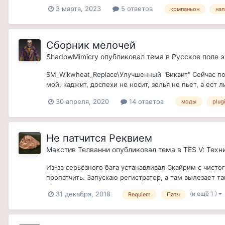
3 марта, 2023
5 ответов
компаньон
нап
Сборник мелочей
ShadowMimicry
опубликовал тема в
Русское поле 
SM_Wikwheat_Replace\Улучшенный "Виквит" Сейчас по
мой, каджит, доспехи не носит, зелья не пьет, а ест л
30 апреля, 2020
14 ответов
моды
plug
Не патчится Реквием
Макстив Телванни
опубликовал тема в
TES V: Техн
Из-за серьёзного бага устанавливал Скайрим с чисто
пропатчить. Запускаю регистратор, а там вылезает такая
(и ещё 1 )
31 декабря, 2018
Requiem
Патч