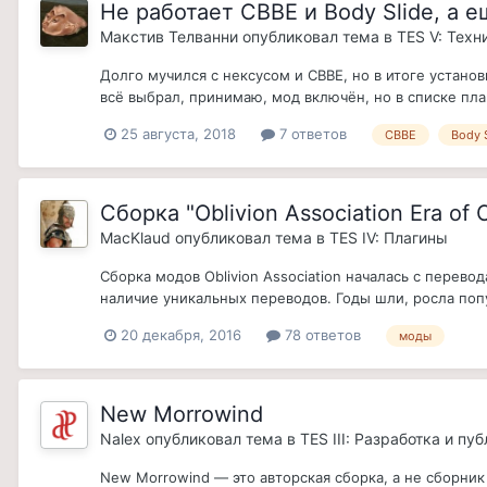
Не работает CBBE и Body Slide, а 
Макстив Телванни
опубликовал тема в
TES V: Техн
Долго мучился с нексусом и CBBE, но в итоге устано
всё выбрал, принимаю, мод включён, но в списке плаги
25 августа, 2018
7 ответов
CBBE
Body 
Сборка "Oblivion Association Era of
MacKlaud
опубликовал тема в
TES IV: Плагины
Сборка модов Oblivion Association началась с перевод
наличие уникальных переводов. Годы шли, росла попул
20 декабря, 2016
78 ответов
моды
New Morrowind
Nalex
опубликовал тема в
TES III: Разработка и пу
New Morrowind — это авторская сборка, а не сборн