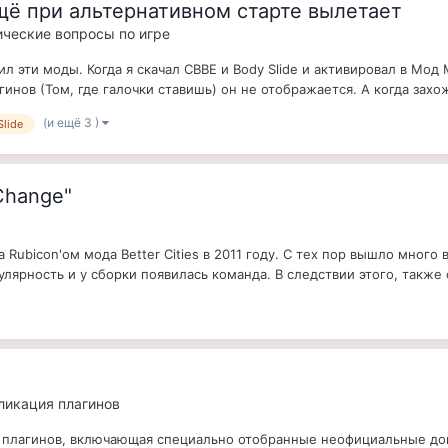
ещё при альтернативном старте вылетает
ические вопросы по игре
вил эти моды. Когда я скачал CBBE и Body Slide и активировал в М
нов (Том, где галочки ставишь) он не отображается. А когда захожу
(и ещё 3 )
Slide
 Change"
а Rubicon'ом мода Better Cities в 2011 году. С тех пор вышло мног
ярность и у сборки появилась команда. В следствии этого, также о
бликация плагинов
ик плагинов, включающая специально отобранные неофициальные до