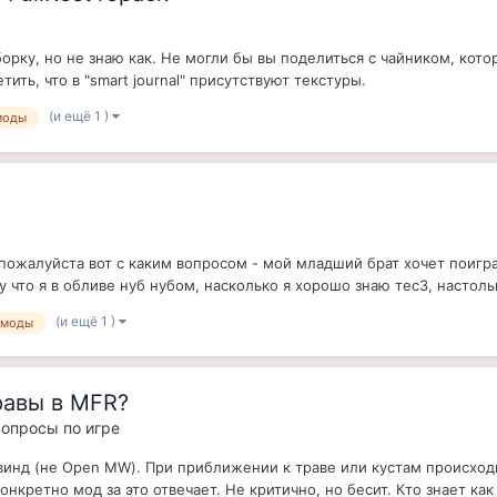
 сборку, но не знаю как. Не могли бы вы поделиться с чайником, ко
ить, что в "smart journal" присутствуют текстуры.
(и ещё 1 )
моды
ожалуйста вот с каким вопросом - мой младший брат хочет поигра
у что я в обливе нуб нубом, насколько я хорошо знаю тес3, настольк
(и ещё 1 )
моды
равы в MFR?
 вопросы по игре
инд (не Open MW). При приближении к траве или кустам происходит
нкретно мод за это отвечает. Не критично, но бесит. Кто знает как 