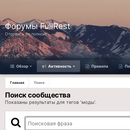
Форумы FullRest
Оторвись по полной!
Обзор
Активность
Правила
По
Главная
Поиск
Поиск сообщества
Показаны результаты для тегов 'моды'.