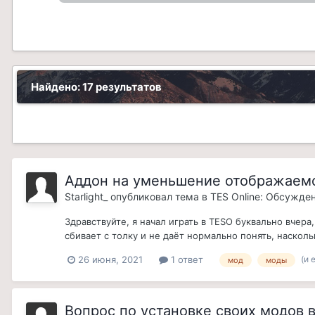
Найдено: 17 результатов
Аддон на уменьшение отображаемо
Starlight_
опубликовал тема в
TES Online: Обсужде
Здравствуйте, я начал играть в TESO буквально вчера
сбивает с толку и не даёт нормально понять, насколь
(и 
26 июня, 2021
1 ответ
мод
моды
Вопрос по установке своих модов в 