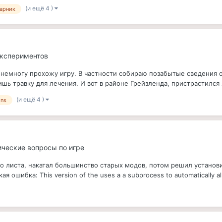
(и ещё 4 )
арник
экспериментов
немногу прохожу игру. В частности собираю позабытые сведения о
ишь травку для лечения. И вот в районе Грейзленда, пристрастился я
(и ещё 4 )
ins
ические вопросы по игре
го листа, накатал большинство старых модов, потом решил установ
 ошибка: This version of the uses a a subprocess to automatically all