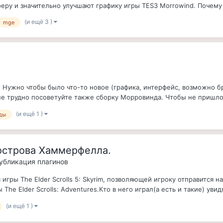
еру и значительно улучшают графику игры TES3 Morrowind. Почему я
(и ещё 3 )
mge
 Нужно чтобы было что-то новое (графика, интерфейс, возможно б
 не трудно посоветуйте также сборку Морровинда. Чтобы не пришло
(и ещё 1 )
ды
острова Хаммерфелла.
публикация плагинов
гры The Elder Scrolls 5: Skyrim, позволяющей игроку отправится н
he Elder Scrolls: Adventures.Кто в него играл(а есть и такие) увидя
(и ещё 1 )