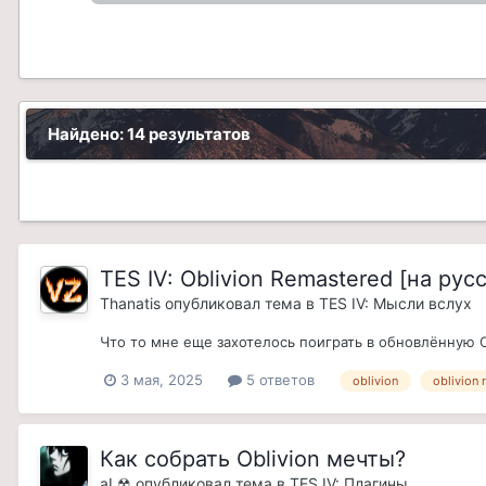
Найдено: 14 результатов
TES IV: Oblivion Remastered [на ру
Thanatis
опубликовал тема в
TES IV: Мысли вслух
Что то мне еще захотелось поиграть в обновлённую 
3 мая, 2025
5 ответов
oblivion
oblivion
Как собрать Oblivion мечты?
aL☢
опубликовал тема в
TES IV: Плагины