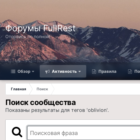
Форумы FullRest
Оторвись по полной!
Обзор
Активность
Правила
По
Главная
Поиск
Поиск сообщества
Показаны результаты для тегов 'oblivion'.