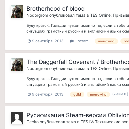
Brotherhood of blood
Nodorgrom
опубликовал тема в
TES Online: Призыв
Буду краток. Гильдии нужен именно ты, если в тебе 
ситуациях грамотный русский и английский языки ссыл
9 сентября, 2013
1 ответ
morrowind
obl
The Daggerfall Covenant / Brotherhoo
Nodorgrom
опубликовал тема в
TES Online: Призыв
Буду краток. Гильдии нужен именно ты, если в тебе 
ситуациях грамотный русский и английский языки ссыл
(и ещё 8 )
9 сентября, 2013
guild
morrowind
Русификация Steam-версии Oblivio
Gecko
опубликовал тема в
TES IV: Технические во