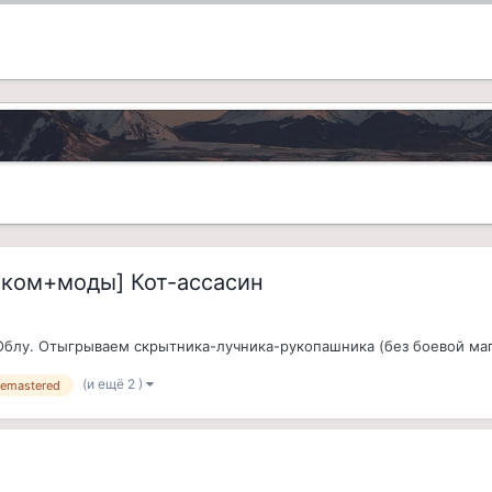
сском+моды] Кот-ассасин
Облу. Отыгрываем скрытника-лучника-рукопашника (без боевой маг
(и ещё 2 )
 remastered