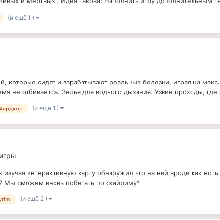
Живых и Мертвых". Идея такова: Наполнить игру дополнительным ге
(и ещё 1 )
, которые сидят и зарабатывают реальные болезни, играя на макс.
емя не отбиваетса. Зелья для водного дыхания. Узкие проходы, где з
(и ещё 1 )
Хардкор
 игры
х изучая интерактивную карту обнаружил что на ней вроде как есть
? Мы сможем вновь побегать по скайриму?
(и ещё 2 )
yrim