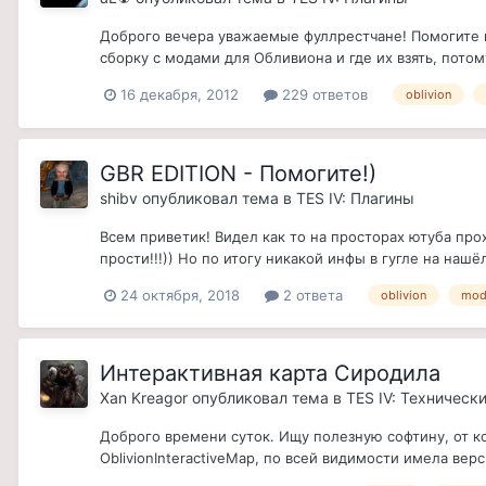
Доброго вечера уважаемые фуллрестчане! Помогите п
сборку с модами для Обливиона и где их взять, потом
16 декабря, 2012
229 ответов
oblivion
GBR EDITION - Помогите!)
shibv
опубликовал тема в
TES IV: Плагины
Всем приветик! Видел как то на просторах ютуба про
прости!!!)) Но по итогу никакой инфы в гугле на нашё
24 октября, 2018
2 ответа
oblivion
mo
Интерактивная карта Сиродила
Xan Kreagor
опубликовал тема в
TES IV: Техническ
Доброго времени суток. Ищу полезную софтину, от ко
OblivionInteractiveMap, по всей видимости имела вер