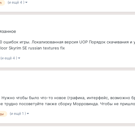
(и ещё 4 )
n
вязанное
00 ошибок игры. Локализованная версия UOP Порядок скачивания и 
or Skyrim SE russian textures fix
(и ещё 4 )
 Нужно чтобы было что-то новое (графика, интерфейс, возможно б
 не трудно посоветуйте также сборку Морровинда. Чтобы не пришло
(и ещё 1 )
ды