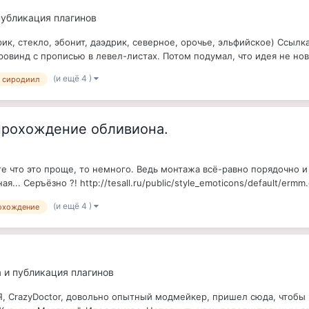
 публикация плагинов
ерик, стекло, эбонит, даэдрик, северное, орочье, эльфийское) Ссыл
овинд с прописью в левел-листах. Потом подумал, что идея не нова,
(и ещё 4 )
сиродиил
прохождение обливиона.
те что это проще, то немного. Ведь монтажа всё-равно порядочно и 
... Серъёзно ?! http://tesall.ru/public/style_emoticons/default/ermm.g
(и ещё 4 )
охождение
а и публикация плагинов
t! Я, CrazyDoctor, довольно опытный модмейкер, пришел сюда, что