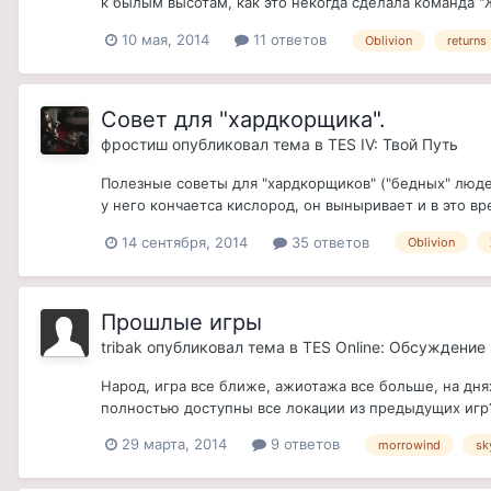
к былым высотам, как это некогда сделала команда "
10 мая, 2014
11 ответов
Oblivion
returns
Совет для "хардкорщика".
фростиш
опубликовал тема в
TES IV: Твой Путь
Полезные советы для "хардкорщиков" ("бедных" людей
у него кончаетса кислород, он выныривает и в это вр
14 сентября, 2014
35 ответов
Oblivion
Прошлые игры
tribak
опубликовал тема в
TES Online: Обсуждение
Народ, игра все ближе, ажиотажа все больше, на дня
полностью доступны все локации из предыдущих игр
29 марта, 2014
9 ответов
morrowind
sk