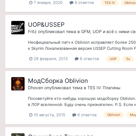
7 января, 2020
9 ответов
TES IV
Oblivio
UOP&USSEP
Fritz
опубликовал тема в
GFM, UOP и всё с ними с
Неофициальный патч к Oblivion исправляет более 25
к Skyrim Локализованная версия USSEP Cutting Room Flo
28 февраля, 2013
6 ответов
UOP
fix
МодСборка Oblivion
Dhoven
опубликовал тема в
TES IV: Плагины
Посоветуйте кто-нибудь хорошую модсборку Oblivion.
в ЛОР вселенной. Буду очень признателен. P.S. Если
10 августа, 2015
6 ответов
Oblivion
Мо