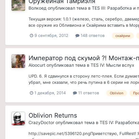
Оружейная Тамриэля
Волкоед
опубликовал тема в
TES III: Разработка и
Текущая версия: 1.0.1 (железо, сталь, серебро, двем
все оружие из Обливиона и Скайрима вставить в Морр
9 сентября, 2012
148 ответов
скайрим
Император под скумой ?! Монтаж-
Aloocurt
опубликовал тема в
TES IV: Мысли вслух
UPD. 6. Я сдвинулся в сторону летс-плея. Если думае
убрал, мне сказали, что речь путина в 6 серии не лорная
1 декабря, 2014
11 ответов
Oblivion
Пр
Oblivion Returns
CrazyDoctor
опубликовал тема в
TES IV: Разработк
http://savepic.net/5396120.pngПриветствую, FullRes