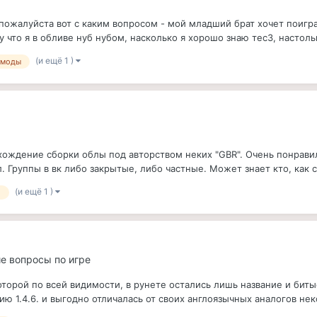
ожалуйста вот с каким вопросом - мой младший брат хочет поигра
у что я в обливе нуб нубом, насколько я хорошо знаю тес3, настольк
(и ещё 1 )
моды
хождение сборки облы под авторством неких "GBR". Очень понравила
л. Группы в вк либо закрытые, либо частные. Может знает кто, как си
(и ещё 1 )
d
ие вопросы по игре
торой по всей видимости, в рунете остались лишь название и биты
сию 1.4.6. и выгодно отличалась от своих англоязычных аналогов не