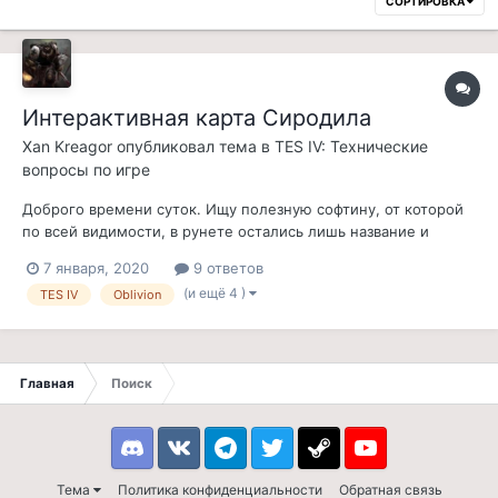
СОРТИРОВКА
Интерактивная карта Сиродила
Xan Kreagor
опубликовал тема в
TES IV: Технические
вопросы по игре
Доброго времени суток. Ищу полезную софтину, от которой
по всей видимости, в рунете остались лишь название и
битые ссылки, ведущие в никуда. Софтина называлась
7 января, 2020
9 ответов
OblivionInteractiveMap, по всей видимости имела версию
(и ещё 4 )
TES IV
Oblivion
1.4.6. и выгодно отличалась от своих англоязычных аналогов
некоторым полезным фун...
Главная
Поиск
Discord
VK
Telegram
Twitter
Steam
Youtube
Тема
Политика конфиденциальности
Обратная связь