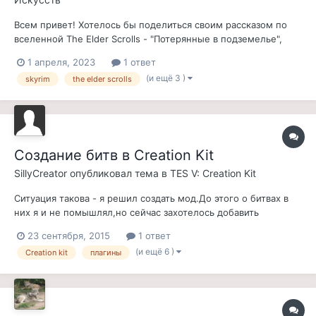
Всем привет! Хотелось бы поделиться своим рассказом по
вселенной The Elder Scrolls - "Потерянные в подземелье",
найти больше читателей. "Их четверо — и они вместе. Вокруг
1 апреля, 2023
1 ответ
безжалостные морозы, а жизнь искателя приключений не
(и ещё 3 )
skyrim
the elder scrolls
прощает даже малейших ошибок. Чем же обернётся для
друзей очередная вы...
Создание битв в Creation Kit
SillyCreator
опубликовал тема в
TES V: Creation Kit
Ситуация такова - я решил создать мод.До этого о битвах в
них я и не помышлял,но сейчас захотелось добавить
экшена."Почему бы и не битва?"-подумал я.Ищу в интернете
23 сентября, 2015
1 ответ
- нету НИЧЕГО!Мод получается классный,но вот очередное
(и ещё 6 )
Creation kit
плагины
задание в стиле "убей,принеси" делать не
хочется.Желательно чтобы было как при В...