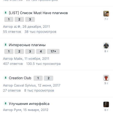
[LIST] Список Must Have плагинов
1
2
3
Автор
aL☢
,
26 декабря, 2011
55
ответов
38 тыс
просмотров
Интересные плагины
1
2
3
4
17
Автор
Майк
,
11 ноября, 2011
407
ответов
130.5 тыс
просмотра
Creation Club
1
2
Автор
Casval Sylvius
,
12 июня, 2017
27
ответов
8 тыс
просмотров
Улучшения интерфейса
Автор
Руля
,
15 января, 2012