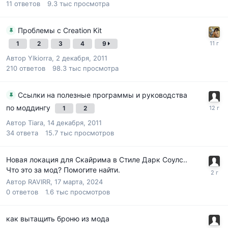
11
ответов
9.3 тыс
просмотра
Проблемы с Creation Kit
1
2
3
4
9
Автор
Ylkiorra
,
2 декабря, 2011
210
ответов
98.3 тыс
просмотра
Ссылки на полезные программы и руководства
по моддингу
1
2
Автор
Tiara
,
14 декабря, 2011
34
ответа
15.7 тыс
просмотров
Новая локация для Скайрима в Стиле Дарк Соулс..
Что это за мод? Помогите найти.
Автор
RAVIRR
,
17 марта, 2024
0
ответов
1.6 тыс
просмотров
как вытащить броню из мода