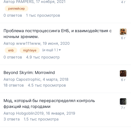
Автор
PAMPERS
,
17 ноября, 2021
реплейсер
0
ответов
1 тыс
просмотров
Проблема постпроцессинга ЕНБ, и взаимодействия с
ночным зрением.
Автор
www111www
,
19 июня, 2020
(и ещё 1 )
enb
nighteye
0
ответов
4.9 тыс
просмотр
Beyond Skyrim: Morrowind
Автор
Capostrophic
,
4 марта, 2018
18
ответов
4.5 тыс
просмотров
Мод, который бы перераспределял контроль
фракций над городами
Автор
Hobgoblin2019
,
16 января, 2019
3
ответа
1.5 тыс
просмотра