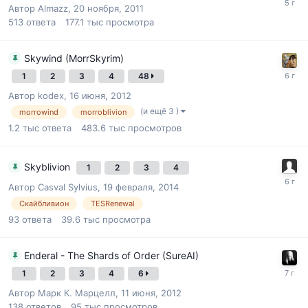
Автор
Almazz
,
20 ноября, 2011
513
ответа
177.1 тыс
просмотра
Skywind (MorrSkyrim)
1
2
3
4
48
Автор
kodex
,
16 июня, 2012
(и ещё 3 )
morrowind
morroblivion
1.2 тыс
ответа
483.6 тыс
просмотров
Skyblivion
1
2
3
4
Автор
Casval Sylvius
,
19 февраля, 2014
Скайбливион
TESRenewal
93
ответа
39.6 тыс
просмотра
Enderal - The Shards of Order (SureAI)
1
2
3
4
6
Автор
Марк К. Марцелл
,
11 июня, 2012
138
ответов
95 тыс
просмотров