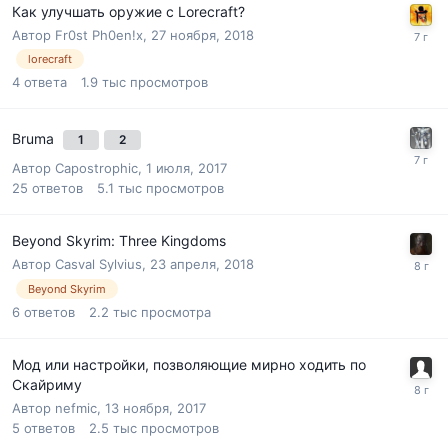
Как улучшать оружие с Lorecraft?
Автор
Fr0st Ph0en!x
,
27 ноября, 2018
lorecraft
4
ответа
1.9 тыс
просмотров
Bruma
1
2
Автор
Capostrophic
,
1 июля, 2017
25
ответов
5.1 тыс
просмотров
Beyond Skyrim: Three Kingdoms
Автор
Casval Sylvius
,
23 апреля, 2018
Beyond Skyrim
6
ответов
2.2 тыс
просмотра
Мод или настройки, позволяющие мирно ходить по
Скайриму
Автор
nefmic
,
13 ноября, 2017
5
ответов
2.5 тыс
просмотров