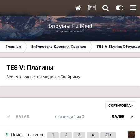
Форумы FullRest
Оторвись по полной!
Главная
Библиотека Древних Свитков
TES V Skyrim: Обсужде
TES V: Плагины
Все, что касается модов к Скайриму
СОРТИРОВКА
НАЗАД
Страница 1 из 3
ДАЛЕЕ
Поиск плагинов
1
2
3
4
21