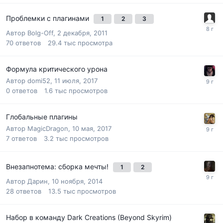
Проблемки с плагинами
1
2
3
Автор
Bolg-Off
,
2 декабря, 2011
70
ответов
29.4 тыс
просмотра
Формула критического урона
Автор
domi52
,
11 июля, 2017
0
ответов
1.6 тыс
просмотров
Глобальные плагины
Автор
MagicDragon
,
10 мая, 2017
7
ответов
3.2 тыс
просмотров
Внезапнотема: сборка мечты!
1
2
Автор
Дарин
,
10 ноября, 2014
28
ответов
13.5 тыс
просмотров
Набор в команду Dark Creations (Beyond Skyrim)