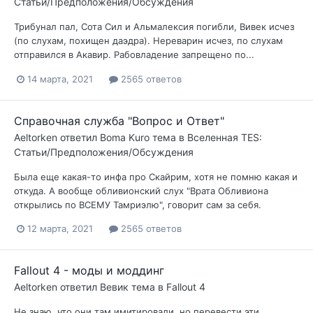
Статьи/Предположения/Обсуждения
Трибунал пал, Сота Сил и Альмалексия погибли, Вивек исчез
(по слухам, похищен даэдра). Нереварин исчез, по слухам
отправился в Акавир. Рабовладение запрещено по...
14 марта, 2021
2565 ответов
Справочная служба "Вопрос и Ответ"
Aeltorken
ответил
Boma Kuro
тема в
Вселенная TES:
Статьи/Предположения/Обсуждения
Была еще какая-то инфа про Скайрим, хотя не помню какая и
откуда. А вообще обливионский слух "Врата Обливиона
открылись по ВСЕМУ Тамриэлю", говорит сам за себя.
12 марта, 2021
2565 ответов
Fallout 4 - моды и моддинг
Aeltorken
ответил
Вевик
тема в
Fallout 4
Не знаю, что они там имитировали, но перевести эти