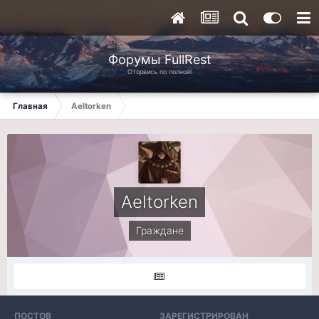
Форумы FullRest
Оторвись по полной!
Главная
Aeltorken
Aeltorken
Граждане
ПОСТОВ
ЗАРЕГИСТРИРОВАН