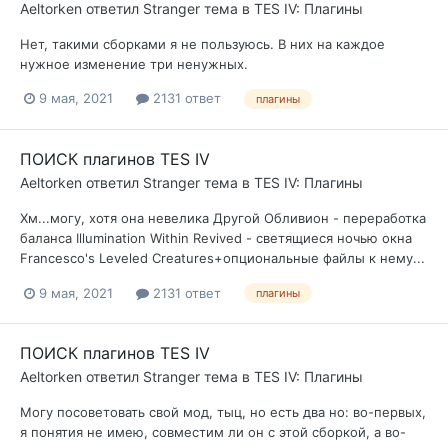
Aeltorken
ответил
Stranger
тема в
TES IV: Плагины
Нет, такими сборками я не пользуюсь. В них на каждое
нужное изменение три ненужных.
9 мая, 2021
2131 ответ
плагины
ПОИСК плагинов TES IV
Aeltorken
ответил
Stranger
тема в
TES IV: Плагины
Хм...могу, хотя она невелика Другой Обливион - переработка
баланса Illumination Within Revived - светящиеся ночью окна
Francesco's Leveled Creatures+опциональные файлы к нему...
9 мая, 2021
2131 ответ
плагины
ПОИСК плагинов TES IV
Aeltorken
ответил
Stranger
тема в
TES IV: Плагины
Могу посоветовать свой мод, тыц, но есть два но: во-первых,
я понятия не имею, совместим ли он с этой сборкой, а во-