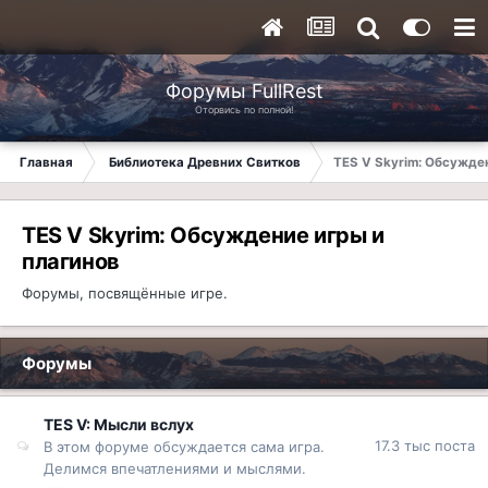
Форумы FullRest
Оторвись по полной!
Главная
Библиотека Древних Свитков
TES V Skyrim: Обсужден
TES V Skyrim: Обсуждение игры и
плагинов
Форумы, посвящённые игре.
Форумы
TES V: Мысли вслух
17.3 тыс
поста
В этом форуме обсуждается сама игра.
Делимся впечатлениями и мыслями.