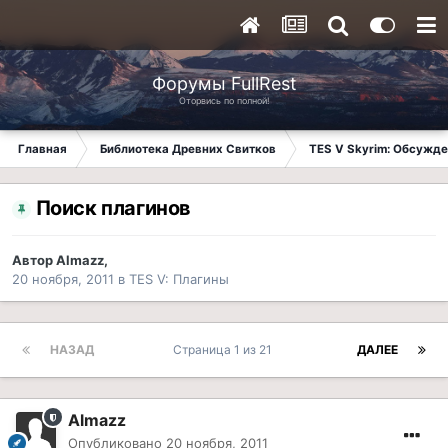
Форумы FullRest
Оторвись по полной!
Главная
Библиотека Древних Свитков
TES V Skyrim: Обсужде
Поиск плагинов
Автор
Almazz
,
20 ноября, 2011
в
TES V: Плагины
НАЗАД
Страница 1 из 21
ДАЛЕЕ
Almazz
Опубликовано
20 ноября, 2011