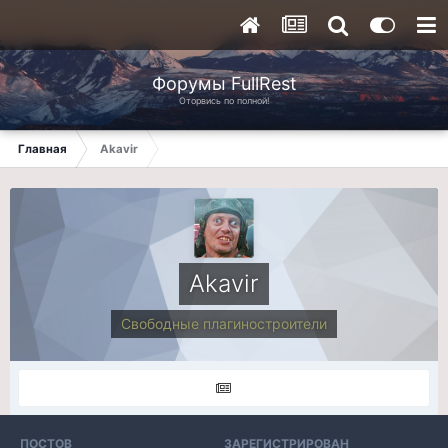
Форумы FullRest
Оторвись по полной!
Главная
Akavir
Akavir
Свободные плагиностроители
ПОСТОВ
ЗАРЕГИСТРИРОВАН