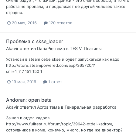
Очень радует, что живой. Данжи - это очень хорошо, и то что
работа не пропала, и продолжает её другой человек также
отрадно.
20 мая, 2016
120 ответов
Проблема с skse_loader
Akavir
ответил
DariaPie
тема в
TES V: Плагины
Установи в steam себе skse и будет запускаться как надо
http://store.steampowered.com/app/365720/?
snr=1_7_7_151_150_1
19 мая, 2016
1 ответ
Andoran: open beta
Akavir
ответил
Acros
тема в
Генеральная разработка
Зашел в отдел кадров
http://www.fullrest.ru/forum/topic/39642-otdel-kadrov/,
сотрудников в коме, конечно, много, но где же директор?