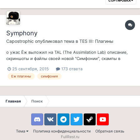
СОРТИРОВКА
Symphony
Capostrophic
опубликовал тема в
TES III: Плагины
о ужас Ёж выложил на TAL (The Assimilation Lab) описание,
скриншоты и файлы своей новой "Симфонии", скампы в
моноклях и простыни на не очень хорошо знакомом ему
25 сентября, 2015
173 ответа
инглише прилагаются. Пипл схавал и просит ещё. Эх-х. Суть
Еж плагины
симфония
в том, что он объединил все свои сюиты из скампов-
аристократов с вёдрами на гол...
Главная
Поиск
Discord
VK
Telegram
Twitter
Steam
Youtube
Тема
Политика конфиденциальности
Обратная связь
FullRest.ru