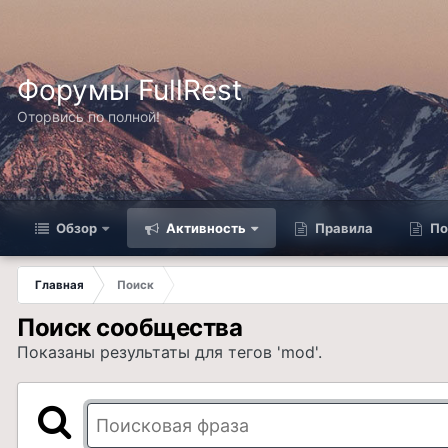
Форумы FullRest
Оторвись по полной!
Обзор
Активность
Правила
По
Главная
Поиск
Поиск сообщества
Показаны результаты для тегов 'mod'.