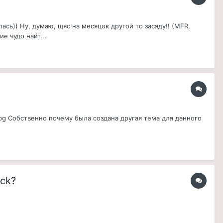
сь)) Ну, думаю, щяс на месяцок другой то засяду!! (MFR,
е чудо найт...
.jpg Собственно почему была создана другая тема для данного
ack?