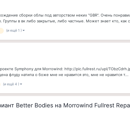
хождение сборки облы под авторством неких "GBR". Очень понравила
л. Группы в вк либо закрытые, либо частные. Может знает кто, как си
(и ещё 1 )
d
екте Symphony для Morrowind: http://pic.fullrest.ru/upl/TObzCdrh
ена флуду натипа о боже мне не нравится это, мне не нравится т...
(и ещё 4 )
ант Better Bodies на Morrowind Fullrest Rep