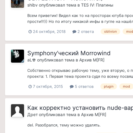
shibv
опубликовал тема в
TES IV: Плагины
Всем приветик! Видел как то на просторах ютуба про
прости!!!)) Но по итогу никакой инфы в гугле на нашё
24 октября, 2018
2 ответа
oblivion
mo
Symphony'ческий Morrowind
aL☢
опубликовал тема в
Архив M[FR]
Собственно открываю рабочую тему, уже вторую, о про
проекта: 1. Первая тема проекта судя по всему посвящ
7 октября, 2015
5 ответов
plugin
mod
Как корректно установить nude-вари
Дрет
опубликовал тема в
Архив M[FR]
del. Разобрался, тему можно удалять.