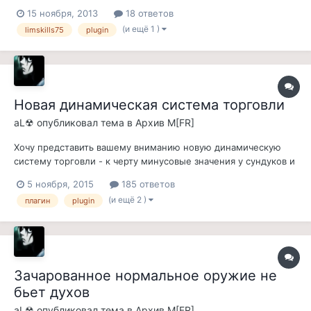
мыслишку: например, если ты по сути маг, то почему ты
15 ноября, 2013
18 ответов
можешь со временем прокачать, скажем, воинские навыки
(и ещё 1 )
limskills75
plugin
так же хорошо, как и магические? Вот подумал, подумал, да
и запилил миниплагин...
Новая динамическая система торговли
aL☢
опубликовал тема в
Архив M[FR]
Хочу представить вашему вниманию новую динамическую
систему торговли - к черту минусовые значения у сундуков и
НПЦ торговцев! Как же бесит, когда открываешь
5 ноября, 2015
185 ответов
обворованный ссаный торговый сундук, а там опять куча
(и ещё 2 )
плагин
plugin
зелий... То же касается и трупа торговца, пока он не
исчезнет. Да и вообще - вас не бесит...
Зачарованное нормальное оружие не
бьет духов
aL☢
опубликовал тема в
Архив M[FR]