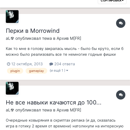
СОРТИРОВКА
Перки в Morrowind
aL☢
опубликовал тема в
Архив M[FR]
Как то мне в голову закралась мысль - было бы круто, если б
можно было реализовать все те немногие годные фишки
последующих игр серии в Morrowind'е. И начал я с перков.
12 октября, 2013
204 ответа
Конечно, реализовать полноценные перки нельзя на этом
(и ещё 1 )
plugin
gameplay
двигле, зато добавить пассивные ачивки и активные, в виде
способностей, вполн...
Не все навыки качаются до 100...
aL☢
опубликовал тема в
Архив M[FR]
Очередные ковыряния в скриптах репака (и да, сказалась
игра в готику 2 время от времени) натолкнули на интересную