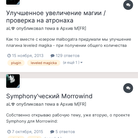
Улучшенное увеличение магии /
проверка на атронаха
aL☢
опубликовал тема в
Архив M[FR]
Как то вместе с юзером malbogatra придумали мы улучшение
плагина leveled magika - при получении общего количества
магии >=500 - ГГ получает регенерацию магии в 1 пункт, при
15 ноября, 2013
129 ответов
получении общего количества магии >=1000 - ГГ получает
(и ещё 1 )
plugin
leveled magicka
регенерацию магии в 2 пункта, а при получении общего
количества магии >=...
Symphony'ческий Morrowind
aL☢
опубликовал тема в
Архив M[FR]
Собственно открываю рабочую тему, уже вторую, о проекте
Symphony для Morrowind:
http://pic.fullrest.ru/upl/TObzCdrh.jpg Собственно почему
7 октября, 2015
5 ответов
была создана другая тема для данного проекта: 1. Первая