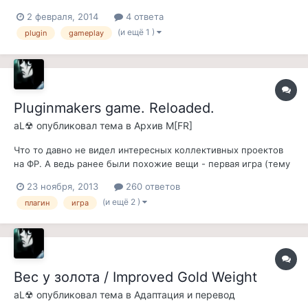
золотых = 1 кг. За наводку благодарю юзера Da no.
2 февраля, 2014
4 ответа
Устанавливать можно в любое время и на любую сборку,
(и ещё 1 )
plugin
gameplay
конфликтов ни с чем нет, новая игра не обязательна.
Pluginmakers game. Reloaded.
aL☢
опубликовал тема в
Архив M[FR]
Что то давно не видел интересных коллективных проектов
на ФР. А ведь ранее были похожие вещи - первая игра (тему
не нашел, модеры дайте ссылку), была веселая,
23 ноября, 2013
260 ответов
бесшабашная и с морем фана! Вторая игра была мягко говоря
(и ещё 2 )
плагин
игра
неудачная, потом была еще какая то попытка, которая
вообще не состоялась. Я начн...
Вес у золота / Improved Gold Weight
aL☢
опубликовал тема в
Адаптация и перевод