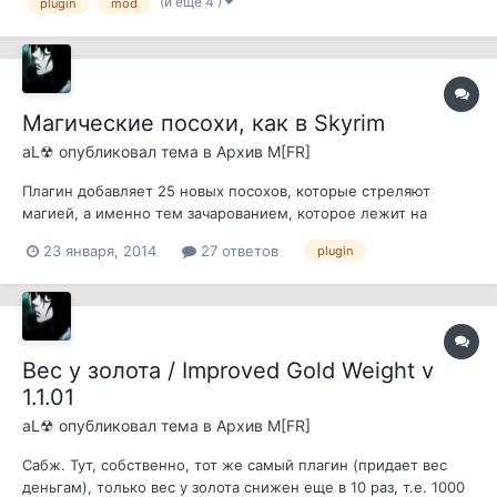
(и ещё 4 )
plugin
mod
тема проекта судя по всему посвящена флуду натипа о боже
мне не нравится это, мне не нравится т...
Магические посохи, как в Skyrim
aL☢
опубликовал тема в
Архив M[FR]
Плагин добавляет 25 новых посохов, которые стреляют
магией, а именно тем зачарованием, которое лежит на
посохе. 24 Посоха зачаровано, 1 посох пустой, для
23 января, 2014
27 ответов
plugin
зачарования игроком. Посохи раскиданы по миру, некоторые
можно только найти, некоторые только купить, некоторые
только украсть. Плагин версии 1.0,...
Вес у золота / Improved Gold Weight v
1.1.01
aL☢
опубликовал тема в
Архив M[FR]
Сабж. Тут, собственно, тот же самый плагин (придает вес
деньгам), только вес у золота снижен еще в 10 раз, т.е. 1000