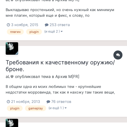
Выкладываю простенький, но очень нужный как минимум
мне плагин, который еще и фикс, к слову, по
совместительству. Делает все зачарованное нормальное
3 ноября, 2015
253 ответа
оружие именно нормальным, т.е. им не заковырять духа или
(и ещё 2 )
плагин
plugin
даедру. В ванили половина зачарованного нормального
оружия (железо, сталь, хитин, имперское и...
Требования к качественному оружию/
броне.
aL☢
опубликовал тема в
Архив M[FR]
В общем одна из моих любимых тем - крупнейшие
недостатки морровинда, так как я нахожу там такие вещи,
которые и правда было бы неплохо исправить. И сам я очень
21 ноября, 2013
76 ответов
давно мечтал сделать так, чтобы ГГ не мог на первом уровне
(и ещё 1 )
plugin
gameplay
одеться в эбонит или стелко, т.е. чтобы нельзя было на
первых уровнях ходить чуть...