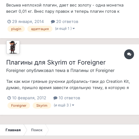
Весьма неплохой плагин, дает вес золоту - одна монетка
весит 0,01 кг. Внес пару правок и теперь плагин готов к
использованию на русской версии Morrowind. upd: перевел
29 января, 2014
20 ответов
описание.
(и ещё 1 )
plugin
адаптация
Плагины для Skyrim от Foreigner
Foreigner
опубликовал тема в
Плагины от Foreigner
Так как мои грязные ручонки добрались-таки до Creation Kit,
думаю, пришло время завести отдельную тему, в которую я
буду заносить информацию о своих нечестивых творениях.
10 февраля, 2012
10 ответов
Для справки - все мои моды будут предназначены для
(и ещё 3 )
Foreigner
Skyrim
оригинальной англоязычной версии игры. 1. Bound Weaponry
Статус: Вер...
Главная
Поиск