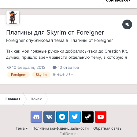
СОРТИРОВКА
Плагины для Skyrim от Foreigner
Foreigner
опубликовал тема в
Плагины от Foreigner
Так как мои грязные ручонки добрались-таки до Creation Kit,
думаю, пришло время завести отдельную тему, в которую я
буду заносить информацию о своих нечестивых творениях.
10 февраля, 2012
10 ответов
Для справки - все мои моды будут предназначены для
(и ещё 3 )
Foreigner
Skyrim
оригинальной англоязычной версии игры. 1. Bound Weaponry
Статус: Вер...
Главная
Поиск
Discord
VK
Telegram
Twitter
Steam
Youtube
Тема
Политика конфиденциальности
Обратная связь
FullRest.ru