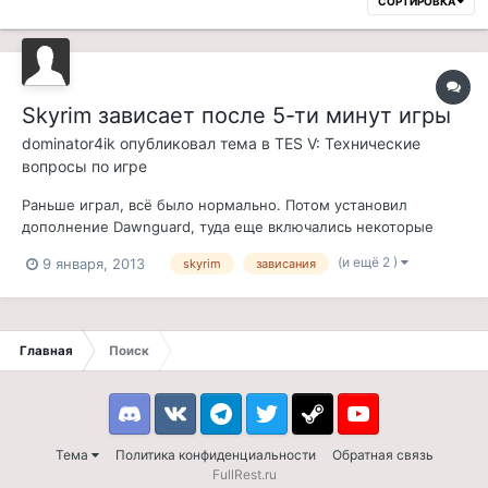
СОРТИРОВКА
Skyrim зависает после 5-ти минут игры
dominator4ik
опубликовал тема в
TES V: Технические
вопросы по игре
Раньше играл, всё было нормально. Потом установил
дополнение Dawnguard, туда еще включались некоторые
моды(думаю из какого-то из них проблема). Начала вылетать
(и ещё 2 )
9 января, 2013
skyrim
зависания
игра на высоких текстурах. Потом прописал в cmd.exe
bcdedit /set {current} increaseuserva 3072. Игра не вылетает,
но зависает после 5 минут...
Главная
Поиск
Discord
VK
Telegram
Twitter
Steam
Youtube
Тема
Политика конфиденциальности
Обратная связь
FullRest.ru