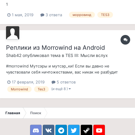
1
1 мая, 2019
3 ответа
морровинд
TES3
Реплики из Morrowind на Android
Shab42
опубликовал тема в
TES III: Мысли вслух
#morrowind Мутсэры и мутсэр_ки! Если вы давно не
чувствовали себя ничтожествами, вас никак не разбудит
вчерашний шторм, либо же вам просто нужен "небольшой
17 февраля, 2019
5 ответов
совет" - предлагаю карманный матюкальник морровинда.
(и ещё 8 )
Morrowind
Tes3
Без смс и регистрации, делался для личного пользования в
решении словесных конфликтов с чуж...
Главная
Поиск