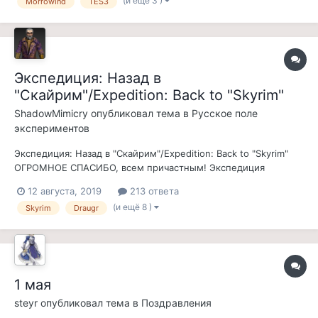
(и ещё 3 )
Morrowind
TES3
например самому? И как вообще менять головы НПС и
например создать свою р...
Экспедиция: Назад в
"Скайрим"/Expedition: Back to "Skyrim"
ShadowMimicry
опубликовал тема в
Русское поле
экспериментов
Экспедиция: Назад в "Скайрим"/Expedition: Back to "Skyrim"
ОГРОМНОЕ СПАСИБО, всем причастным! Экспедиция
добралась РЕЛИЗА!!! СКАЧАТЬ С чего все началось:
12 августа, 2019
213 ответа
"...товарищи, вопрос: древние нордские руины ака-скайрим,
(и ещё 8 )
Skyrim
Draugr
как по вашему? Где бы на севере Вварденфела можно было
бы в них теоретически пр...
1 мая
steyr
опубликовал тема в
Поздравления