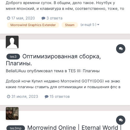
Доброго времени суток. В общем, дело такое. Ноутбук у
меня японский, и клавиатура в нём, соответственно, тоже, то
есть клавиши расположены иначе, из-за чего слева от 1 нет
17 мая, 2020
3 ответа
тильды, а есть кнопка смены регистра иероглифов, которую
(и ещё 5 )
Morrowind Graphics Extender
Steam
Morrowind никак не хочет распознавать как тильду (сама
тильда, кстати...
Оптимизированная сборка,
tes3
Плагины.
BelialUAuu
опубликовал тема в
TES III: Плагины
Доброй ночи Купил недавно Morrowind GOTY(GOG) не знаю
какие плагины ставить для оптимизации и повышения фпс в
игре. Если есть кто-то головастый посоветуйте моды или
31 июля, 2023
15 ответов
уже готовую сборку для максимальной оптимизации и
которые не будут конфликтовать с модами установленными
после них. Так...
Morrowind Online | Eternal World |
tes3mp