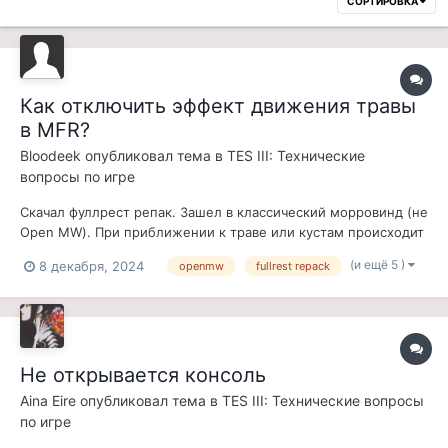
СОРТИРОВКА
Как отключить эффект движения травы
в MFR?
Bloodeek
опубликовал тема в
TES III: Технические
вопросы по игре
Скачал фуллрест репак. Зашел в классический морровинд (не
Open MW). При приближении к траве или кустам происходит
нечто невнятное. Как будто эффект рыбьего глаза на кусты
(и ещё 5 )
8 декабря, 2024
openmw
fullrest repack
накладывается. В списке модов не смог найти какой
конкретно мод за это отвечает. Не критично, но бесит. Кто
знает как это отключи...
Не открывается консоль
Aina Eire
опубликовал тема в
TES III: Технические вопросы
по игре