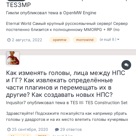
TES3MP
Гимли
опубликовал тема в
OpenMW Engine
Eternal World Самый крупный русскоязычный сервер! Сервер
постепенно близится к полноценному MMORPG + RP (по
желанию) проекту В сборку входят: 1. Оба официальных
(и ещё 8 )
2 августа, 2022
openmw
morrowind
дополнения - Bloodmoon и Tribunal. 2. Мод Tamriel Rebuilt —
самый масштабный мод на Morrowind, воссоздающий
материковый Мор...
Как изменять головы, лица между НПС
и ГГ? Как извлекать определённые
части плагинов и перемещать их в
другие? Как создавать новых НПС?
Inqusitor7
опубликовал тема в
TES III: TES Construction Set
Здравствуйте! Подскажите пожалуйста как например убрать
головы у даэдротов и на их место влепить головы кучерявых
негров, или например крылатым сумракам добавить головы
25 сентября, 2020
29 ответов
гарпий из Готики, не именно из Готики а похожие сделать