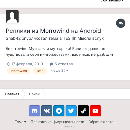
СОРТИРОВКА
Реплики из Morrowind на Android
Shab42
опубликовал тема в
TES III: Мысли вслух
#morrowind Мутсэры и мутсэр_ки! Если вы давно не
чувствовали себя ничтожествами, вас никак не разбудит
вчерашний шторм, либо же вам просто нужен "небольшой
17 февраля, 2019
5 ответов
совет" - предлагаю карманный матюкальник морровинда.
(и ещё 8 )
Morrowind
Tes3
Без смс и регистрации, делался для личного пользования в
решении словесных конфликтов с чуж...
Главная
Поиск
Discord
VK
Telegram
Twitter
Steam
Youtube
Тема
Политика конфиденциальности
Обратная связь
FullRest.ru