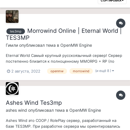
СОРТИРОВКА
Morrowind Online | Eternal World |
tes3mp
TES3MP
Гимли
опубликовал тема в
OpenMW Engine
Eternal World Самый крупный русскоязычный сервер! Сервер
постепенно близится к полноценному MMORPG + RP (по
желанию) проекту В сборку входят: 1. Оба официальных
(и ещё 8 )
2 августа, 2022
openmw
morrowind
дополнения - Bloodmoon и Tribunal. 2. Мод Tamriel Rebuilt —
самый масштабный мод на Morrowind, воссоздающий
материковый Мор...
Ashes Wind Tes3mp
ashes wind
опубликовал тема в
OpenMW Engine
Ashes Wind это COOP / RolePlay сервер, разработанный на
базе TES3MP. При разработке сервера мы ориентировались