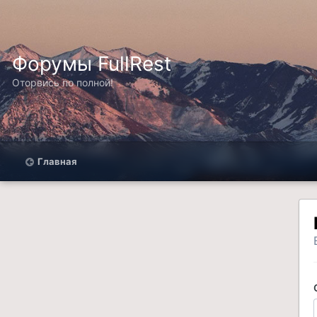
Форумы FullRest
Оторвись по полной!
Главная