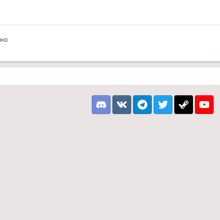
ено
Discord
VK
Telegram
Twitter
Steam
Youtu