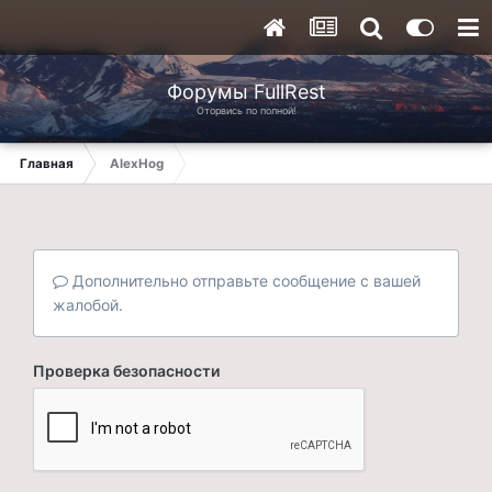
Форумы FullRest
Оторвись по полной!
Главная
AlexHog
Дополнительно отправьте сообщение с вашей
жалобой.
Проверка безопасности