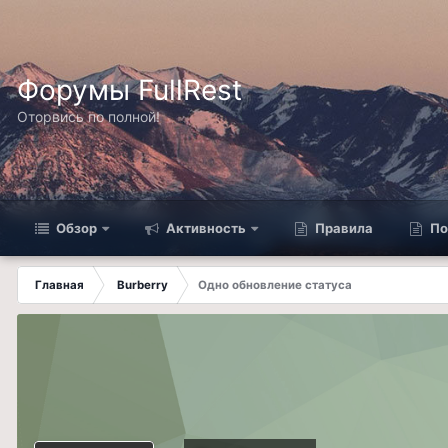
Форумы FullRest
Оторвись по полной!
Обзор
Активность
Правила
По
Главная
Burberry
Одно обновление статуса