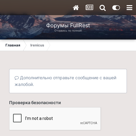
Форумы FullRest
Оторвись по полной!
Главная
Irenicus
Дополнительно отправьте сообщение с вашей
жалобой.
Проверка безопасности