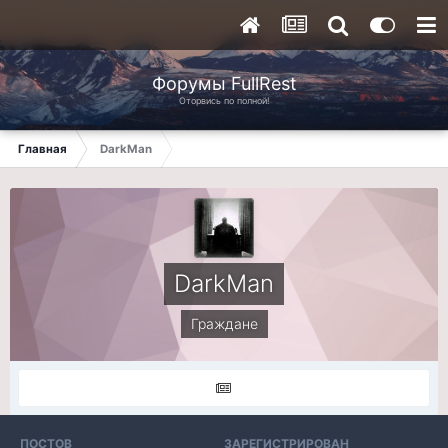
Форумы FullRest
Оторвись по полной!
Главная
DarkMan
DarkMan
Граждане
ПОСТОВ
ЗАРЕГИСТРИРОВАН